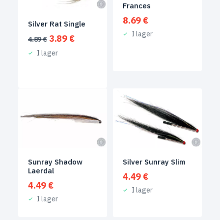
Frances
8.69
€
Silver Rat Single
I lager
Det
Det
3.89
€
4.89
€
ursprungliga
nuvarande
I lager
priset
priset
var:
är:
4.89 €.
3.89 €.
Silver Sunray Slim
Sunray Shadow
Laerdal
4.49
€
4.49
€
I lager
I lager