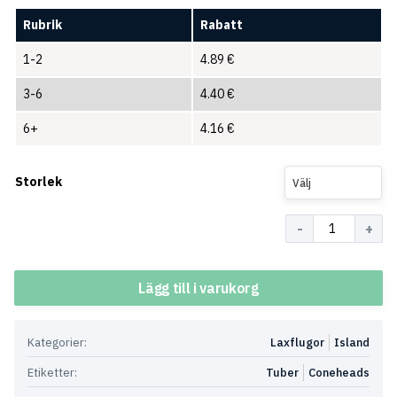
Rubrik
Rabatt
1-2
4.89
€
3-6
4.40
€
6+
4.16
€
Storlek
Välj
Antal
Lägg till i varukorg
Kategorier:
Laxflugor
Island
Etiketter:
Tuber
Coneheads