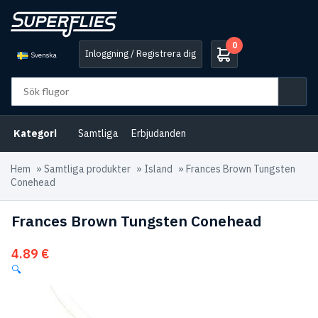
0
Inloggning / Registrera dig
Svenska
Kategori
Samtliga
Erbjudanden
Hem
»
Samtliga produkter
»
Island
»
Frances Brown Tungsten
Conehead
Frances Brown Tungsten Conehead
4.89
€
🔍