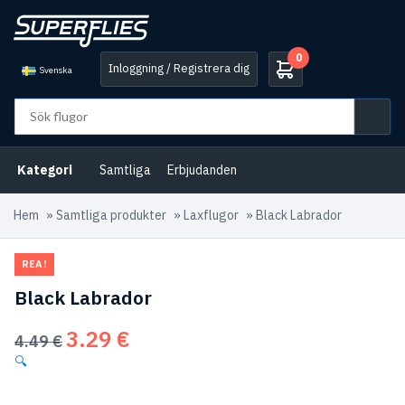
0
Inloggning / Registrera dig
Svenska
Kategori
Samtliga
Erbjudanden
Hem
»
Samtliga produkter
»
Laxflugor
»
Black Labrador
REA!
Black Labrador
3.29
€
Det
Det
4.49
€
ursprungliga
nuvarande
🔍
priset
priset
var:
är: