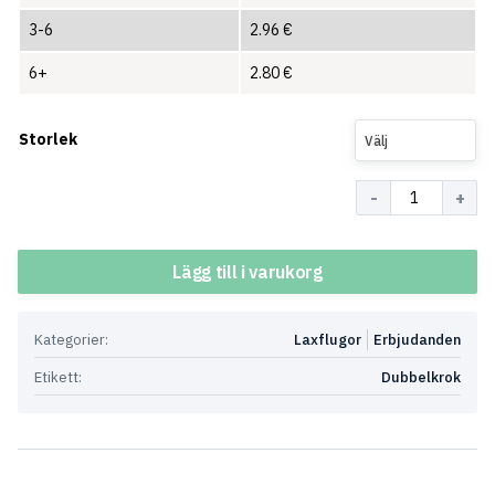
3-6
2.96
€
6+
2.80
€
Storlek
Välj
Antal
Lägg till i varukorg
Kategorier:
Laxflugor
Erbjudanden
Etikett:
Dubbelkrok