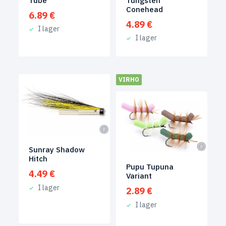
Tube
Tungsten
Conehead
6.89
€
4.89
€
I lager
I lager
VIRHO
Sunray Shadow
Hitch
Pupu Tupuna
4.49
€
Variant
I lager
2.89
€
I lager