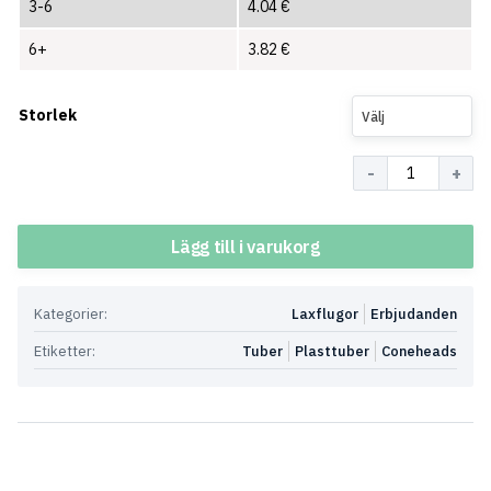
3-6
4.04
€
6+
3.82
€
Storlek
Välj
Antal
Lägg till i varukorg
Kategorier:
Laxflugor
Erbjudanden
Etiketter:
Tuber
Plasttuber
Coneheads