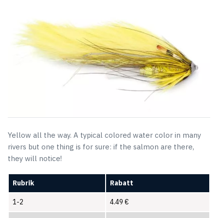
5.19 €.
4.49 €.
Yellow all the way. A typical colored water color in many
rivers but one thing is for sure: if the salmon are there,
they will notice!
Rubrik
Rabatt
1-2
4.49
€