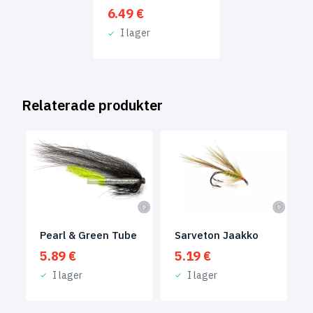
6.49
€
I lager
Relaterade produkter
Pearl & Green Tube
Sarveton Jaakko
5.89
€
5.19
€
I lager
I lager