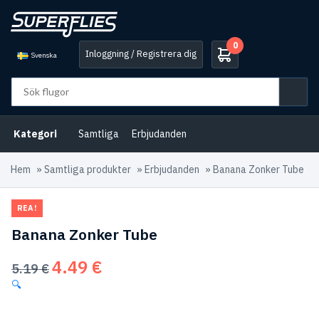
0
Inloggning / Registrera dig
Svenska
Kategori
Samtliga
Erbjudanden
Hem
»
Samtliga produkter
»
Erbjudanden
»
Banana Zonker Tube
REA!
Banana Zonker Tube
4.49
€
Det
Det
5.19
€
ursprungliga
nuvarande
🔍
priset
priset
var:
är: