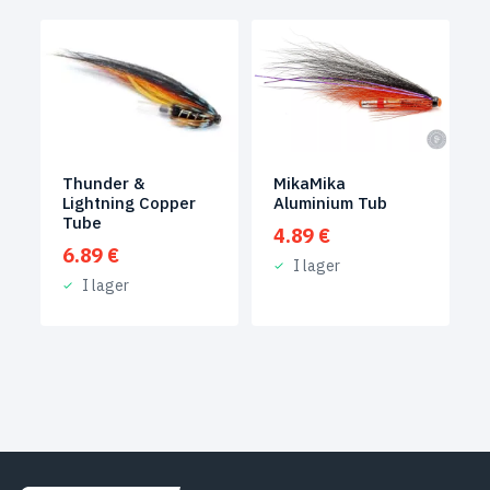
Thunder &
MikaMika
Lightning Copper
Aluminium Tub
Tube
4.89
€
6.89
€
I lager
I lager