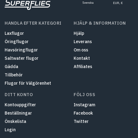
Svenska
EUR, €
HANDLA EFTER KATEGORI
HJÄLP & INFORMATION
Laxflugor
Hjälp
Öringflugor
Leverans
Havsöringflugor
Om oss
Saltwater flugor
Kontakt
Gädda
Affiliates
Tillbehör
Flugor för Välgörenhet
DITT KONTO
FÖLJ OSS
Kontouppgifter
Instagram
Beställningar
Facebook
Önskelista
Twitter
Login