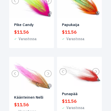
Pike Candy
Papukaija
$
11.56
$
11.56
Varastossa
Varastossa
Punapää
Käänteinen Nelli
$
11.56
$
11.56
Varastossa