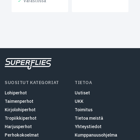
Varastossa
SUOSITUT KATEGORIAT
TIETOA
Lohiperhot
Uutiset
Taimenperhot
UKK
Kirjolohiperhot
Toimitus
Tropiikkiperhot
Tietoa meistä
Harjusperhot
Yhteystiedot
Perhokokoelmat
Kumppanuusohjelma