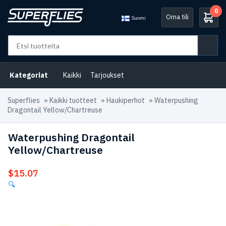
0
Oma tili
Suomi
Kategoriat
Kaikki
Tarjoukset
Superflies
»
Kaikki tuotteet
»
Haukiperhot
»
Waterpushing
Dragontail Yellow/Chartreuse
Waterpushing Dragontail
Yellow/Chartreuse
$
15.07
🔍