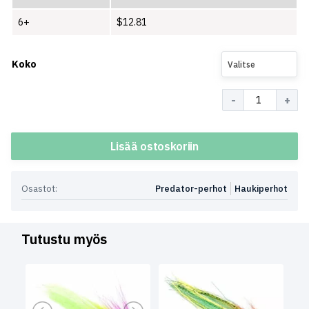
6+
$
12.81
Koko
Valitse
Määrä
Lisää ostoskoriin
Osastot:
Predator-perhot
Haukiperhot
Tutustu myös