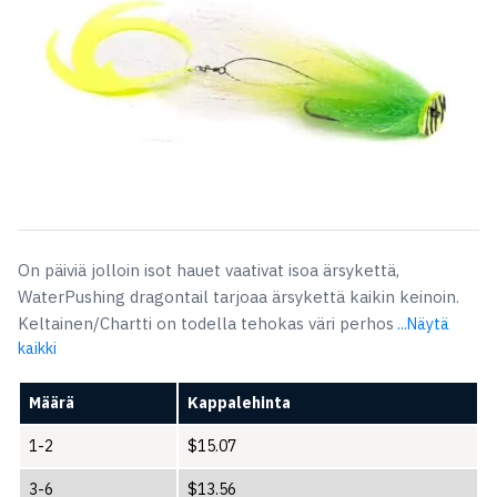
On päiviä jolloin isot hauet vaativat isoa ärsykettä,
WaterPushing dragontail tarjoaa ärsykettä kaikin keinoin.
Keltainen/Chartti on todella tehokas väri perhos
...Näytä
kaikki
Määrä
Kappalehinta
1-2
$
15.07
3-6
$
13.56