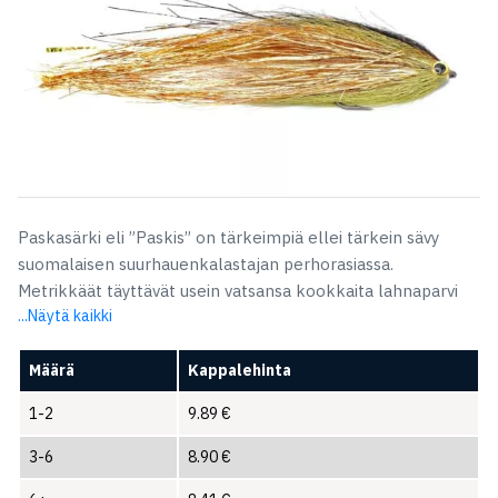
Paskasärki eli ”Paskis” on tärkeimpiä ellei tärkein sävy
suomalaisen suurhauenkalastajan perhorasiassa.
Metrikkäät täyttävät usein vatsansa kookkaita lahnaparvi
...Näytä kaikki
Määrä
Kappalehinta
1-2
9.89
€
3-6
8.90
€