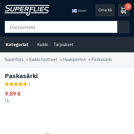
0
Oma tili
Suomi
Kategoriat
Kaikki
Tarjoukset
Superflies
»
Kaikki tuotteet
»
Haukiperhot
»
Paskasärki
Paskasärki
1
9.89
€
🔍