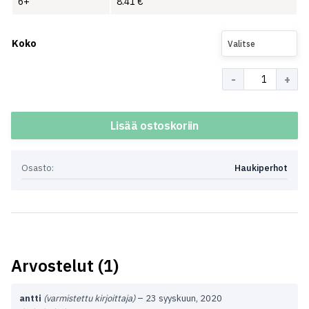
6+
8.41
€
Koko
Valitse
Määrä
Lisää ostoskoriin
Osasto:
Haukiperhot
Arvostelut (1)
antti
(varmistettu kirjoittaja)
–
23 syyskuun, 2020