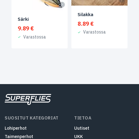
Silakka
Särki
8.89
€
9.89
€
Varastossa
Varastossa
SUOSITUT KATEGORIAT
TIETOA
Lohiperhot
Uutiset
Taimenperhot
UKK