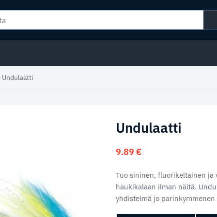
»
Undulaatti
Undulaatti
9.89
€
Tuo sininen, fluorikeltainen j
haukikalaan ilman näitä. Undul
yhdistelmä jo parinkymmenen