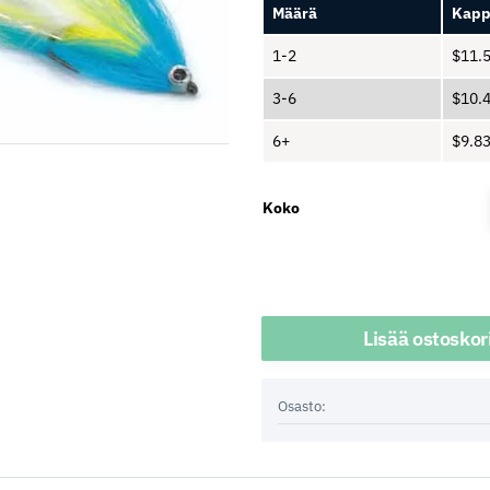
Määrä
Kapp
1-2
$
11.
3-6
$
10.
6+
$
9.8
Koko
Määrä
Lisää ostoskor
Osasto: