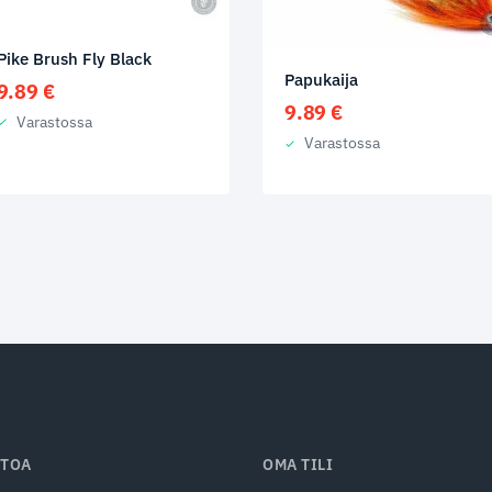
Pike Brush Fly Black
Papukaija
9.89
€
9.89
€
Varastossa
Varastossa
ETOA
OMA TILI