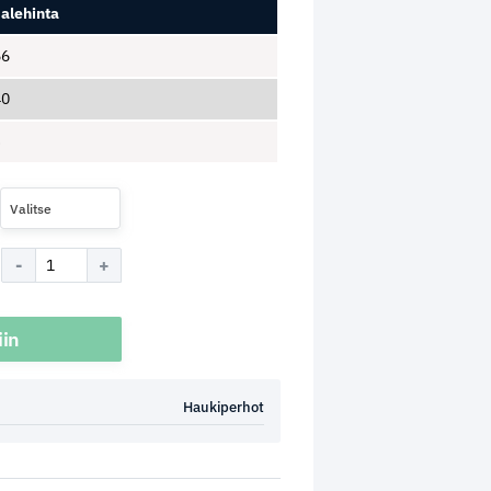
alehinta
56
40
3
Valitse
iin
Haukiperhot