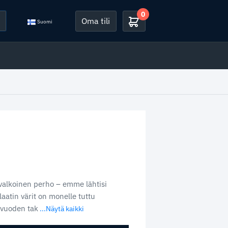
0
Oma tili
Suomi
a valkoinen perho – emme lähtisi
aatin värit on monelle tuttu
 vuoden tak
...Näytä kaikki