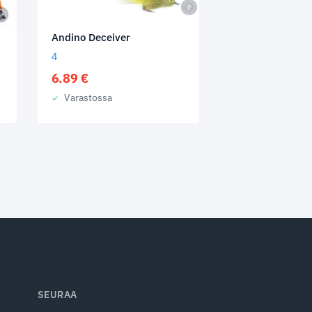
Andino Deceiver
4
6.89
€
Varastossa
SEURAA