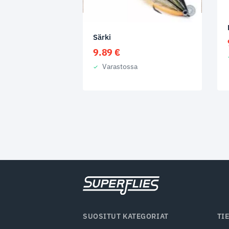
Särki
9.89
€
Varastossa
SUOSITUT KATEGORIAT
TI