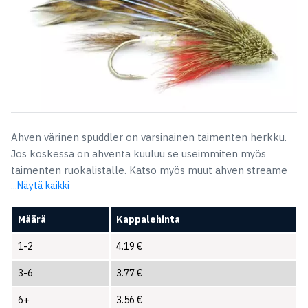
Ahven värinen spuddler on varsinainen taimenten herkku.
Jos koskessa on ahventa kuuluu se useimmiten myös
taimenten ruokalistalle. Katso myös muut ahven streame
...Näytä kaikki
Määrä
Kappalehinta
1-2
4.19
€
3-6
3.77
€
6+
3.56
€