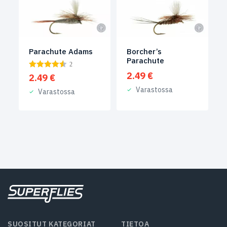
Parachute Adams
Borcher’s
Parachute
2
2.49
€
2.49
€
Varastossa
Varastossa
SUOSITUT KATEGORIAT
TIETOA