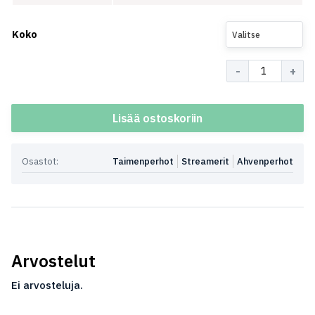
Koko
Valitse
Määrä
Lisää ostoskoriin
Osastot:
Taimenperhot
Streamerit
Ahvenperhot
Arvostelut
Ei arvosteluja.