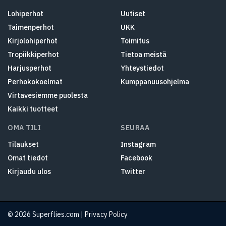
Lohiperhot
Uutiset
Taimenperhot
UKK
Kirjolohiperhot
Toimitus
Tropiikkiperhot
Tietoa meistä
Harjusperhot
Yhteystiedot
Perhokokoelmat
Kumppanuusohjelma
Virtavesiemme puolesta
Kaikki tuotteet
OMA TILI
SEURAA
Tilaukset
Instagram
Omat tiedot
Facebook
Kirjaudu ulos
Twitter
© 2026 Superflies.com |
Privacy Policy