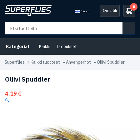
0
Oma tili
Suomi
Kategoriat
Kaikki
Tarjoukset
Superflies
»
Kaikki tuotteet
»
Ahvenperhot
»
Oliivi Spuddler
Oliivi Spuddler
4.19
€
🔍