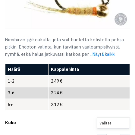
Nimihirviö jigikoukulla, jota voit huoletta kolistella pohjia
pitkin. Ehdoton valinta, kun tarvitaan vaaleampisävyistä
nymfiä, etkä halua jatkuvasti katkoa per
...Näytä kaikki
Määrä
Kappalehinta
1-2
2.49
€
3-6
2.24
€
6+
2.12
€
Koko
Valitse