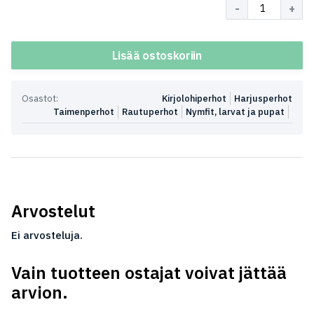
Määrä
Lisää ostoskoriin
Osastot:
Kirjolohiperhot
Harjusperhot
Taimenperhot
Rautuperhot
Nymfit, larvat ja pupat
Arvostelut
Ei arvosteluja.
Vain tuotteen ostajat voivat jättää
arvion.