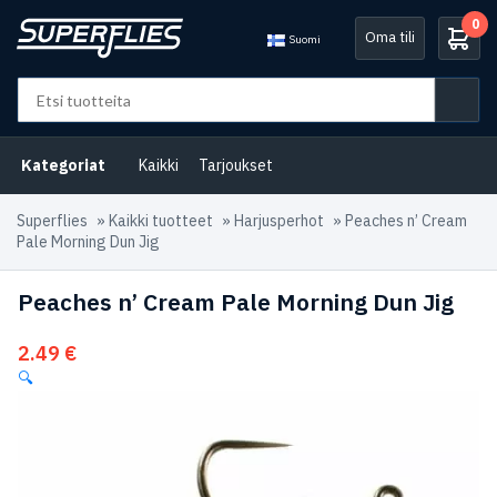
0
Oma tili
Suomi
Kategoriat
Kaikki
Tarjoukset
Superflies
»
Kaikki tuotteet
»
Harjusperhot
»
Peaches n’ Cream
Pale Morning Dun Jig
Peaches n’ Cream Pale Morning Dun Jig
2.49
€
🔍