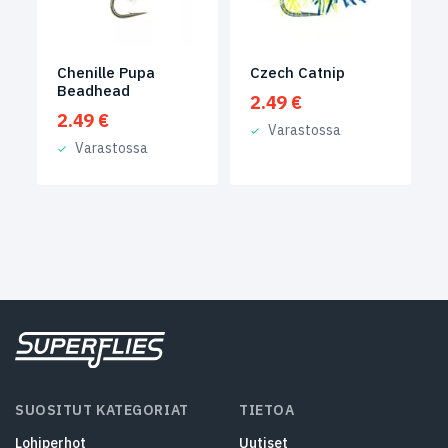
Chenille Pupa
Czech Catnip
Beadhead
2.49
€
2.49
€
Varastossa
Varastossa
SUOSITUT KATEGORIAT
TIETOA
Lohiperhot
Uutiset