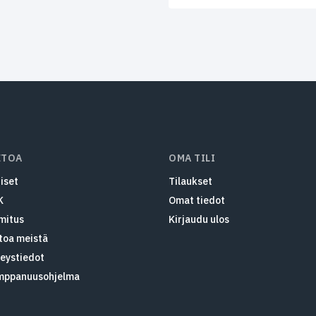
ETOA
OMA TILI
iset
Tilaukset
K
Omat tiedot
mitus
Kirjaudu ulos
toa meistä
eystiedot
mppanuusohjelma