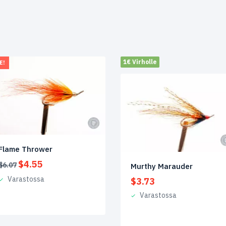
1€ Virholle
E!
Flame Thrower
Alkuperäinen
Nykyinen
$
4.55
$
6.07
Murthy Marauder
hinta
hinta
Varastossa
$
3.73
oli:
on:
$6.07.
$4.55.
Varastossa