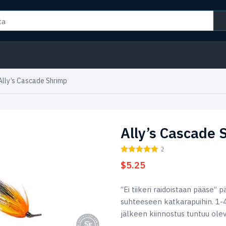
Ally’s Cascade Shrimp
Ally’s Cascade 
2
$
5.25
”Ei tiikeri raidoistaan pääse”
suhteeseen katkarapuihin. 1-
jälkeen kiinnostus tuntuu ole