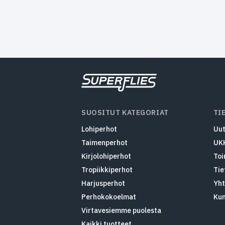
SUOSITUT KATEGORIAT
TI
Lohiperhot
Uut
Taimenperhot
UK
Kirjolohiperhot
Toi
Tropiikkiperhot
Tie
Harjusperhot
Yht
Perhokokoelmat
Ku
Virtavesiemme puolesta
Kaikki tuotteet