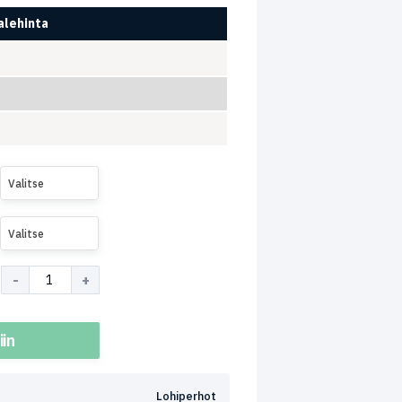
lehinta
Valitse
Valitse
iin
Lohiperhot