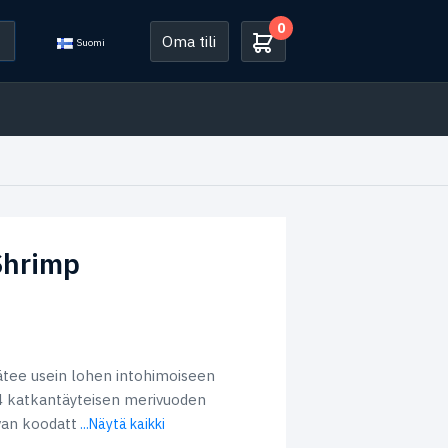
0
Oma tili
Suomi
Shrimp
 pätee usein lohen intohimoiseen
4 katkantäyteisen merivuoden
van koodatt
...Näytä kaikki