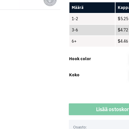
Määrä
Kappa
1-2
$
5.25
3-6
$
4.72
6+
$
4.46
Hook color
Koko
Määrä
Lisää ostoskor
Osasto: