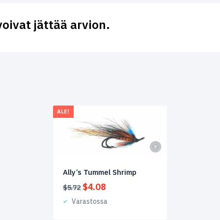
voivat jättää arvion.
ALE!
Ally’s Tummel Shrimp
Alkuperäinen
Nykyinen
$
4.08
$
5.72
hinta
hinta
Varastossa
oli:
on:
$5.72.
$4.08.