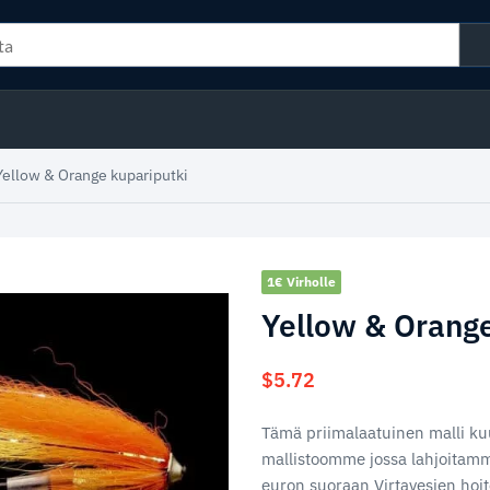
Yellow & Orange kupariputki
1€ Virholle
Yellow & Orange
$
5.72
Tämä priimalaatuinen malli ku
mallistoomme jossa lahjoitamm
euron suoraan Virtavesien hoit