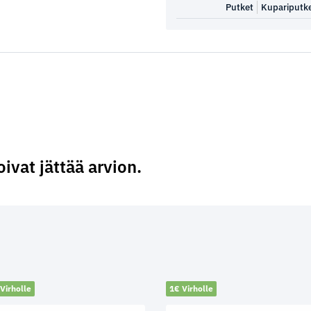
Putket
Kupariputk
oivat jättää arvion.
Virholle
1€ Virholle