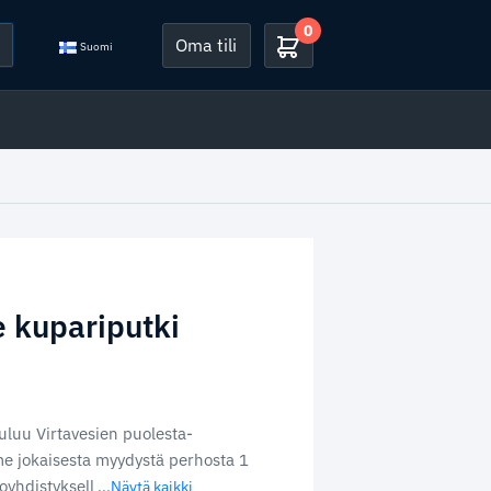
0
Oma tili
Suomi
 kupariputki
uluu Virtavesien puolesta-
e jokaisesta myydystä perhosta 1
oyhdistyksell
...Näytä kaikki