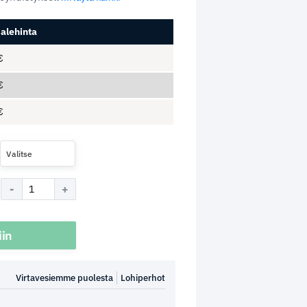
alehinta
€
€
€
Valitse
iin
Virtavesiemme puolesta
Lohiperhot