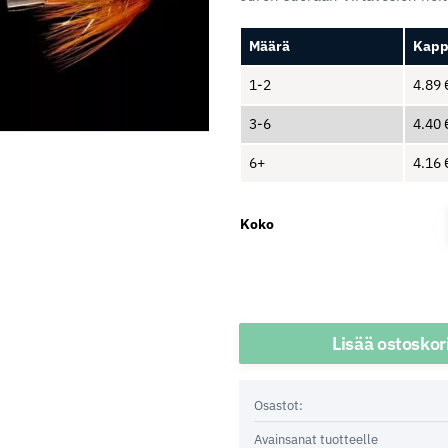
Määrä
Kapp
1-2
4.89
3-6
4.40
6+
4.16
Koko
Määrä
Lisää ostoskor
Osastot:
Avainsanat tuotteelle