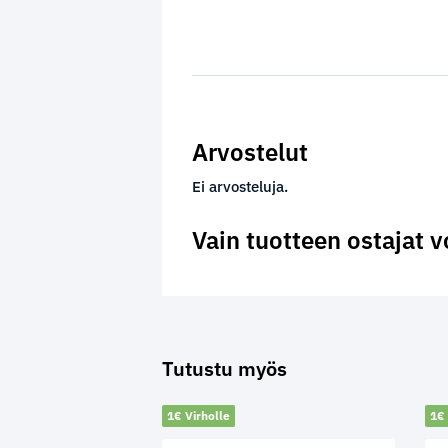
Arvostelut
Ei arvosteluja.
Vain tuotteen ostajat v
Tutustu myös
1€ Virholle
1€ 