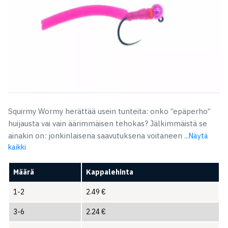
Squirmy Wormy herättää usein tunteita: onko ”epäperho”
huijausta vai vain äärimmäisen tehokas? Jälkimmäistä se
ainakin on: jonkinlaisena saavutuksena voitaneen
...Näytä
kaikki
Määrä
Kappalehinta
1-2
2.49
€
3-6
2.24
€