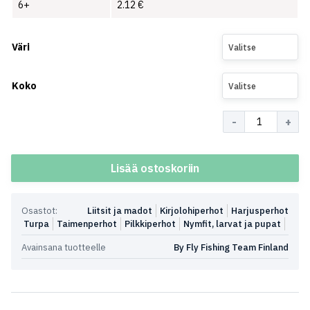
6+
2.12
€
Väri
Valitse
Koko
Valitse
Määrä
Lisää ostoskoriin
Osastot:
Liitsit ja madot
Kirjolohiperhot
Harjusperhot
Turpa
Taimenperhot
Pilkkiperhot
Nymfit, larvat ja pupat
Avainsana tuotteelle
By Fly Fishing Team Finland