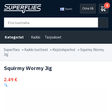
0
Oma tili
Suomi
Kategoriat
Kaikki
Tarjoukset
Superflies
»
Kaikki tuotteet
»
Kirjolohiperhot
»
Squirmy Wormy
Jig
Squirmy Wormy Jig
2.49
€
🔍