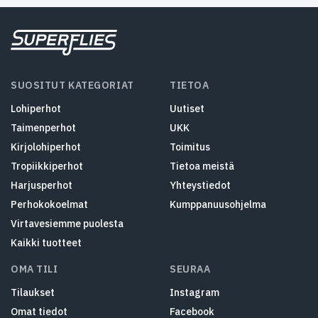
SUOSITUT KATEGORIAT
TIETOA
Lohiperhot
Uutiset
Taimenperhot
UKK
Kirjolohiperhot
Toimitus
Tropiikkiperhot
Tietoa meistä
Harjusperhot
Yhteystiedot
Perhokokoelmat
Kumppanuusohjelma
Virtavesiemme puolesta
Kaikki tuotteet
OMA TILI
SEURAA
Tilaukset
Instagram
Omat tiedot
Facebook