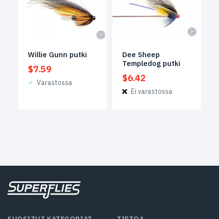
Dee Sheep
Willie Gunn putki
Templedog putki
$
7.59
$
6.42
Varastossa
Ei varastossa