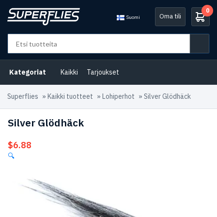
0
Oma tili
Suomi
Kategoriat
Kaikki
Tarjoukset
Superflies
»
Kaikki tuotteet
»
Lohiperhot
»
Silver Glödhäck
Silver Glödhäck
$
6.88
🔍