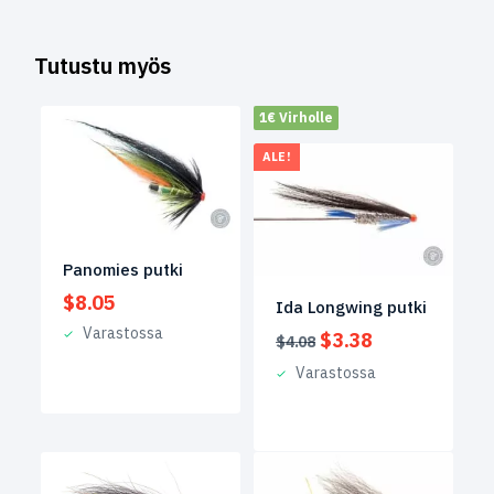
Tutustu myös
1€ Virholle
ALE!
Panomies putki
$
8.05
Ida Longwing putki
Varastossa
Alkuperäinen
Nykyinen
$
3.38
$
4.08
hinta
hinta
Varastossa
oli:
on:
$4.08.
$3.38.