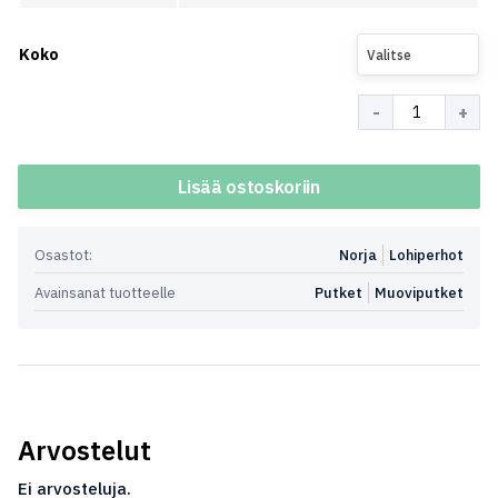
Koko
Valitse
Määrä
Lisää ostoskoriin
Osastot:
Norja
Lohiperhot
Avainsanat tuotteelle
Putket
Muoviputket
Arvostelut
Ei arvosteluja.