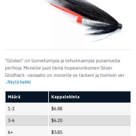
”Glödari” on tunnetuimpia ja tehokkaimpia punamustia
perhoja. Monelle juuri tämä hopearunkoinen Silver
Glödhäck -variaatio on monelle se tärkein ja toimivin ver
...Näytä kaikki
Määrä
Kappalehinta
1-2
$
6.88
3-6
$
6.20
6+
$
5.85