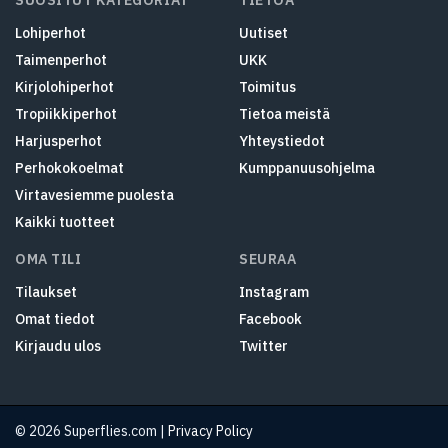
SUOSITUT KATEGORIAT
TIETOA
Lohiperhot
Uutiset
Taimenperhot
UKK
Kirjolohiperhot
Toimitus
Tropiikkiperhot
Tietoa meistä
Harjusperhot
Yhteystiedot
Perhokokoelmat
Kumppanuusohjelma
Virtavesiemme puolesta
Kaikki tuotteet
OMA TILI
SEURAA
Tilaukset
Instagram
Omat tiedot
Facebook
Kirjaudu ulos
Twitter
© 2026 Superflies.com |
Privacy Policy