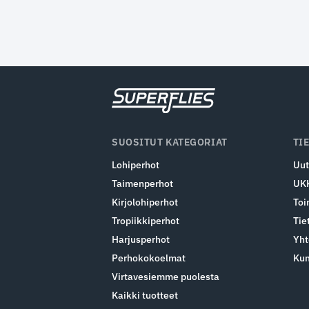
SUOSITUT KATEGORIAT
TI
Lohiperhot
Uut
Taimenperhot
UK
Kirjolohiperhot
Toi
Tropiikkiperhot
Tie
Harjusperhot
Yht
Perhokokoelmat
Ku
Virtavesiemme puolesta
Kaikki tuotteet