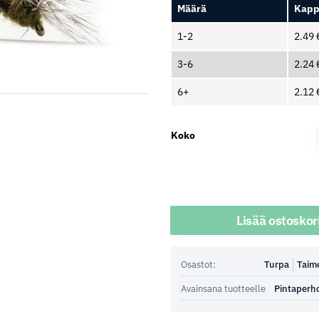
Määrä
Kapp
1-2
2.49
3-6
2.24
6+
2.12
Koko
Määrä
Lisää ostoskor
Osastot:
Turpa
Taim
Avainsana tuotteelle
Pintaperh