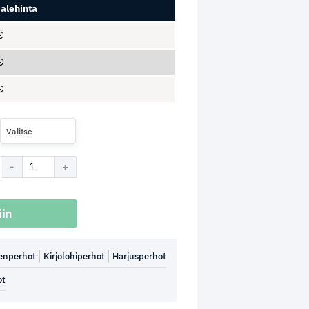
alehinta
€
€
€
Valitse
iin
enperhot
Kirjolohiperhot
Harjusperhot
ot