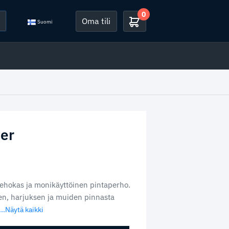
0
Oma tili
Suomi
er
tehokas ja monikäyttöinen pintaperho.
nen, harjuksen ja muiden pinnasta
...Näytä kaikki