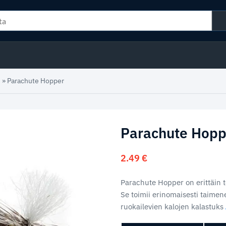
»
Parachute Hopper
Parachute Hopp
2.49
€
Parachute Hopper on erittäin 
Se toimii erinomaisesti taime
ruokailevien kalojen kalastuks