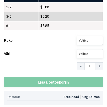
1-2
$
6.88
3-6
$
6.20
6+
$
5.85
Koko
Valitse
Väri
Valitse
Määrä
Lisää ostoskoriin
Osastot:
Steelhead
King Salmon