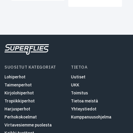
SUOSITUT KATEGORIAT
TIETOA
Lohiperhot
Uutiset
Taimenperhot
UKK
Kirjolohiperhot
Toimitus
Tropiikkiperhot
Tietoa meistä
Harjusperhot
Yhteystiedot
Perhokokoelmat
Kumppanuusohjelma
Virtavesiemme puolesta