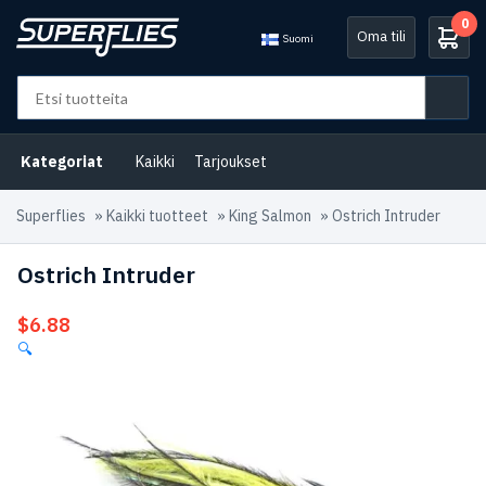
0
Oma tili
Suomi
Kategoriat
Kaikki
Tarjoukset
Superflies
»
Kaikki tuotteet
»
King Salmon
»
Ostrich Intruder
Ostrich Intruder
$
6.88
🔍