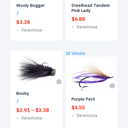
Wooly Bugger
Steelhead Tandem
Pink Lady
3
$
6.88
$
3.38
Varastossa
Varastossa
1€ Virholle
Booby
Purple Peril
3
$
4.55
Hintaluokka:
$
2.91
–
$
3.38
$2.91
Varastossa
Varastossa
-
$3.38