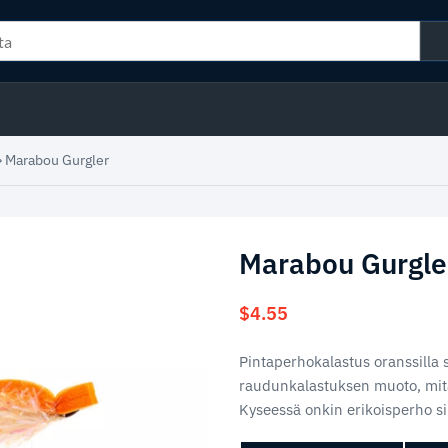
»
Marabou Gurgler
Marabou Gurgle
$
4.55
Pintaperhokalastus oranssilla s
raudunkalastuksen muoto, mitä
Kyseessä onkin erikoisperho si