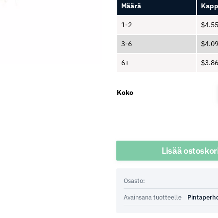
Määrä
Kapp
1-2
$
4.5
3-6
$
4.0
6+
$
3.8
Koko
Määrä
Lisää ostoskor
Osasto:
Avainsana tuotteelle
Pintaperh