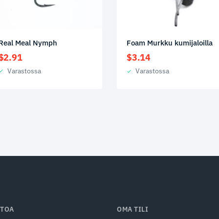
Real Meal Nymph
Foam Murkku kumijaloilla
$
2.91
$
3.14
Varastossa
Varastossa
ETOA
OMA TILI