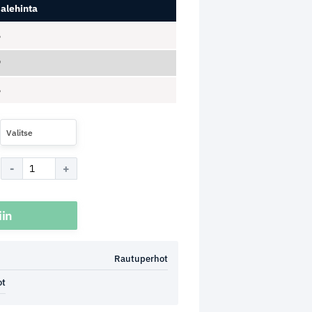
alehinta
5
9
6
Valitse
iin
Rautuperhot
ot