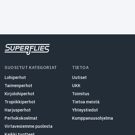
SUOSITUT KATEGORIAT
TIETOA
Lohiperhot
Uutiset
Taimenperhot
UKK
Kirjolohiperhot
Toimitus
Tropiikkiperhot
Tietoa meistä
Harjusperhot
Yhteystiedot
Perhokokoelmat
Kumppanuusohjelma
Virtavesiemme puolesta
Kaikki tuotteet