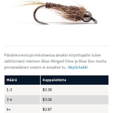
Päivänkorentoja imitoitaessa ainakin kirjoittajalle tulee
välittömästi mieleen Blue-Winged Olive ja Blue Dun mutta
pinnanalainen osasto ei ansaitse tu
...Näytä kaikki
Määrä
Kappalehinta
1-2
$
3.38
3-6
$
3.04
6+
$
2.87