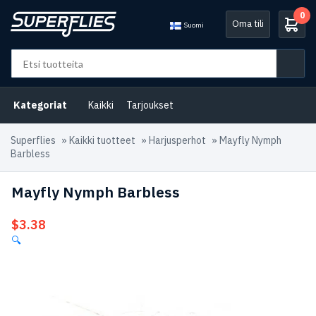
0
Oma tili
Suomi
Kategoriat
Kaikki
Tarjoukset
Superflies
»
Kaikki tuotteet
»
Harjusperhot
»
Mayfly Nymph
Barbless
Mayfly Nymph Barbless
$
3.38
🔍