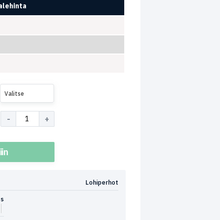
lehinta
Valitse
iin
Lohiperhot
ds