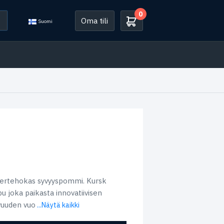
0
Oma tili
Suomi
upertehokas syvyyspommi. Kursk
u joka paikasta innovatiivisen
avuuden vuo
...Näytä kaikki