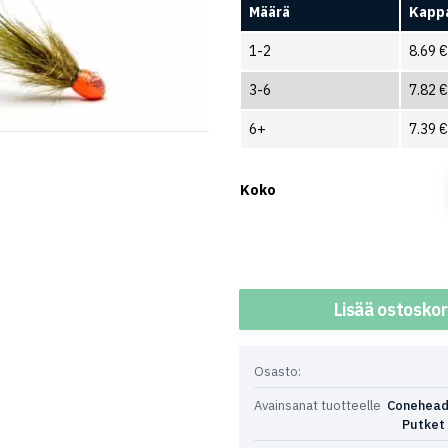
Määrä
Kappa
1-2
8.69
€
3-6
7.82
€
6+
7.39
€
Koko
Määrä
Lisää ostoskor
Osasto:
Avainsanat tuotteelle
Conehea
Putket