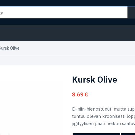
Kursk Olive
Kursk Olive
8.69
€
Ei-niin-hienostunut, mutta s
tuntuu olevan kroonisesti lopp
jigityylisen pään heikon saat