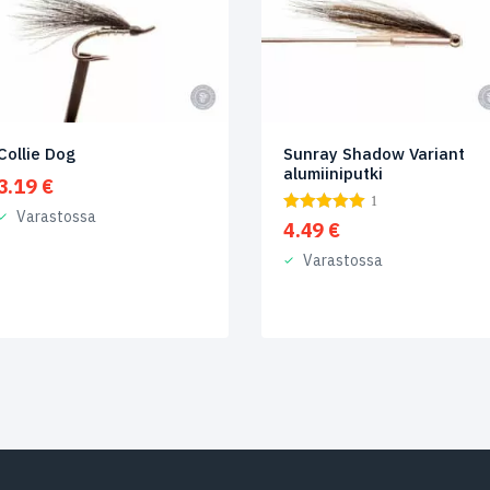
Collie Dog
Sunray Shadow Variant
alumiiniputki
3.19
€
1
Varastossa
4.49
€
Varastossa