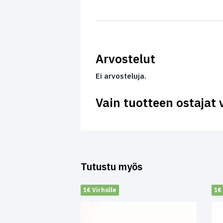
Arvostelut
Ei arvosteluja.
Vain tuotteen ostajat 
Tutustu myös
1€ Virholle
1€ 