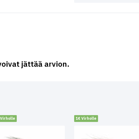
voivat jättää arvion.
Virholle
1€ Virholle