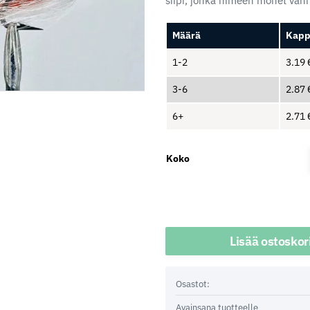
siipi, jonka nimeen monet van
Määrä
Kapp
1-2
3.19
3-6
2.87
6+
2.71
Koko
Määrä
Lisää ostoskor
Osastot:
Avainsana tuotteelle