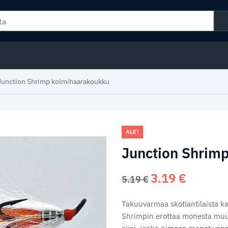
Junction Shrimp kolmihaarakoukku
ALE!
Junction Shrim
3.19
€
Alkuperäinen
Nykyinen
5.19
€
hinta
hinta
oli:
on:
Takuuvarmaa skotlantilaista k
5.19 €.
3.19 €.
Shrimpin erottaa monesta muus