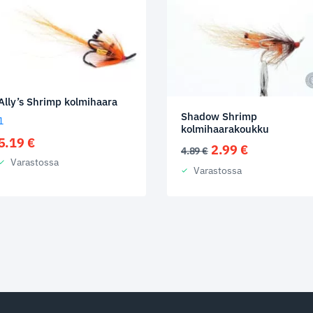
Ally’s Shrimp kolmihaara
Shadow Shrimp
1
kolmihaarakoukku
5.19
€
Alkuperäinen
Nykyinen
2.99
€
4.89
€
Varastossa
hinta
hinta
Varastossa
oli:
on:
4.89 €.
2.99 €.