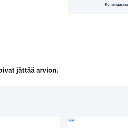
Kolmihaarais
oivat jättää arvion.
Ale!