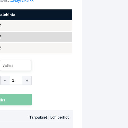
novat
...Näytä kaikki
alehinta
€
€
€
Valitse
iin
Tarjoukset
Lohiperhot