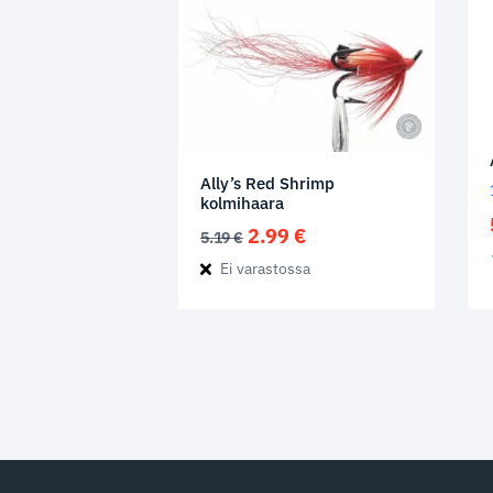
Ally’s Red Shrimp
kolmihaara
Alkuperäinen
Nykyinen
2.99
€
5.19
€
hinta
hinta
Ei varastossa
oli:
on:
5.19 €.
2.99 €.