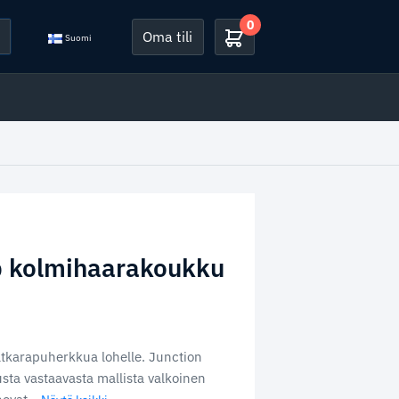
0
Oma tili
Suomi
p kolmihaarakoukku
atkarapuherkkua lohelle. Junction
ta vastaavasta mallista valkoinen