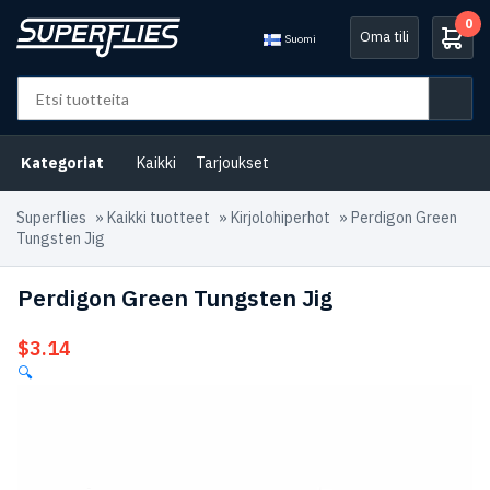
0
Oma tili
Suomi
Kategoriat
Kaikki
Tarjoukset
Superflies
»
Kaikki tuotteet
»
Kirjolohiperhot
»
Perdigon Green
Tungsten Jig
Perdigon Green Tungsten Jig
$
3.14
🔍