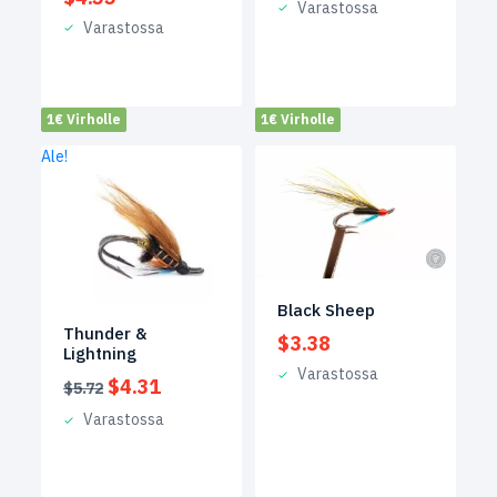
Varastossa
Varastossa
1€ Virholle
1€ Virholle
Ale!
Black Sheep
Thunder &
$
3.38
Lightning
Varastossa
Alkuperäinen
Nykyinen
$
4.31
$
5.72
hinta
hinta
Varastossa
oli:
on:
$5.72.
$4.31.