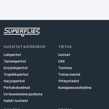
SUOSITUT KATEGORIAT
TIETOA
Lohiperhot
Uutiset
Taimenperhot
UKK
Kirjolohiperhot
Toimitus
Tropiikkiperhot
Tietoa meistä
Harjusperhot
Yhteystiedot
Perhokokoelmat
Kumppanuusohjelma
Virtavesiemme puolesta
Kaikki tuotteet