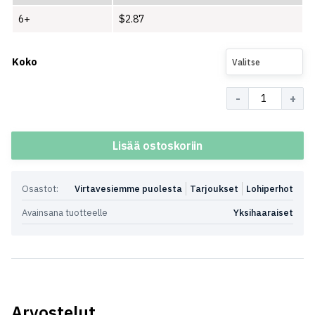
6+
$
2.87
Koko
Valitse
Määrä
Lisää ostoskoriin
Osastot:
Virtavesiemme puolesta
Tarjoukset
Lohiperhot
Avainsana tuotteelle
Yksihaaraiset
Arvostelut