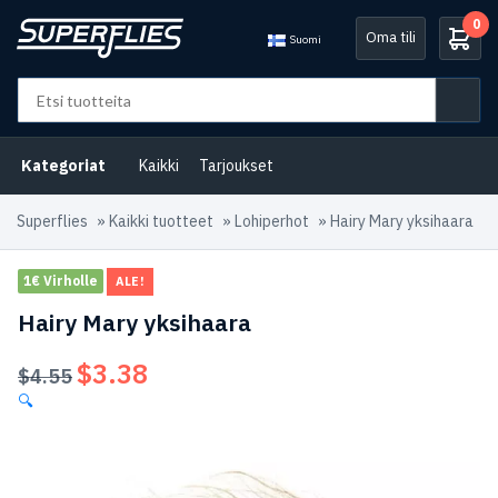
0
Oma tili
Suomi
Kategoriat
Kaikki
Tarjoukset
Superflies
»
Kaikki tuotteet
»
Lohiperhot
»
Hairy Mary yksihaara
1€ Virholle
ALE!
Hairy Mary yksihaara
$
3.38
Alkuperäinen
Nykyinen
$
4.55
hinta
hinta
🔍
oli:
on:
$4.55.
$3.38.