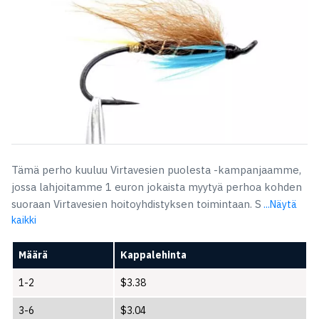
Tämä perho kuuluu Virtavesien puolesta -kampanjaamme,
jossa lahjoitamme 1 euron jokaista myytyä perhoa kohden
suoraan Virtavesien hoitoyhdistyksen toimintaan. S
...Näytä
kaikki
Määrä
Kappalehinta
1-2
$
3.38
3-6
$
3.04