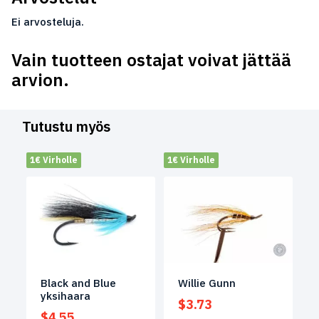
Ei arvosteluja.
Vain tuotteen ostajat voivat jättää
arvion.
Tutustu myös
1€ Virholle
1€ Virholle
Black and Blue
Willie Gunn
yksihaara
$
3.73
$
4.55