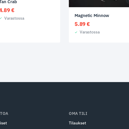
Tan Crab
4.89
€
Magnetic Minnow
Varastossa
5.89
€
Varastossa
ETOA
OMA TILI
iset
Tilaukset