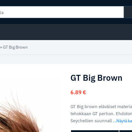
»
GT Big Brown
GT Big Brown
6.89
€
GT Big brown eläväiset materiaa
tehokkaan GT perhon. Ehdoton l
Seychellien suunnall
...Näytä ka