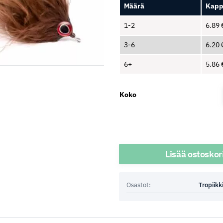
Määrä
Kapp
1-2
6.89
3-6
6.20
6+
5.86
Koko
Määrä
Lisää ostoskor
Osastot:
Tropiikk