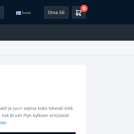
0
Oma tili
Suomi
lit ja juuri sopiva koko tekevät siitä
isä Brush Flyn kylkeen erityisesti
ikki