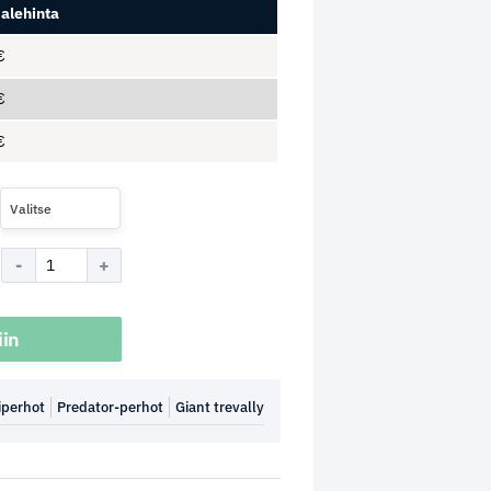
alehinta
€
€
€
Valitse
iin
iperhot
Predator-perhot
Giant trevally