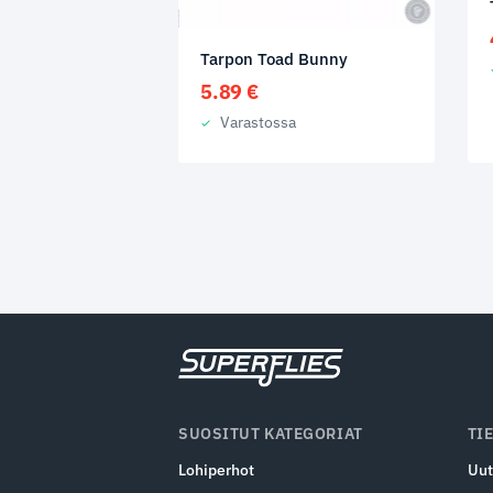
Tarpon Toad Bunny
5.89
€
Varastossa
SUOSITUT KATEGORIAT
TI
Lohiperhot
Uut