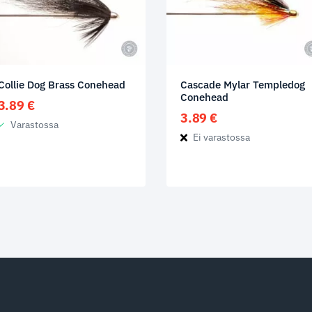
Collie Dog Brass Conehead
Cascade Mylar Templedog
Conehead
3.89
€
3.89
€
Varastossa
Ei varastossa