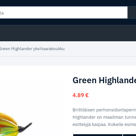
Green Highlander yksihaarakoukku
Green Highland
4.89
€
Brittiläisen perhonsidontaperi
Highlander on maailman tunnetu
esittelyjä kaipaa. Kokeile esime