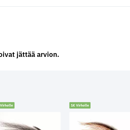
oivat jättää arvion.
Virholle
1€ Virholle