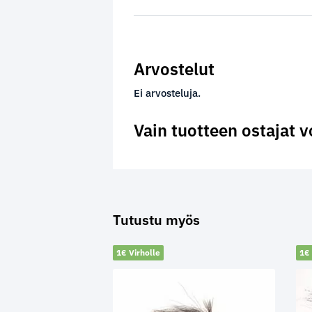
Arvostelut
Ei arvosteluja.
Vain tuotteen ostajat v
Tutustu myös
1€ Virholle
1€ 