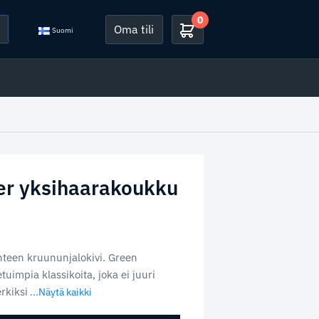
0
Oma tili
Suomi
er yksihaarakoukku
nteen kruununjalokivi. Green
impia klassikoita, joka ei juuri
rkiksi
...Näytä kaikki