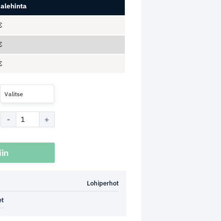
alehinta
€
€
€
Valitse
iin
Lohiperhot
et