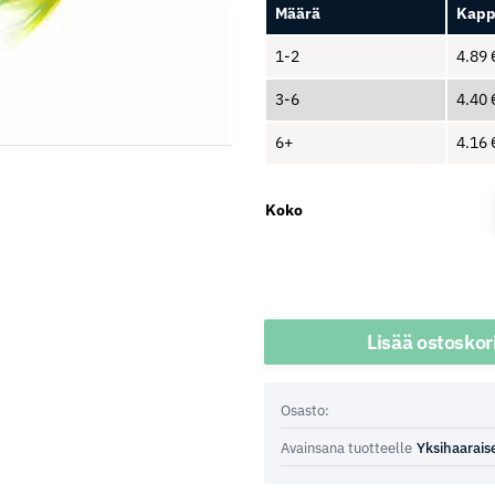
Määrä
Kapp
1-2
4.89
3-6
4.40
6+
4.16
Koko
Määrä
Lisää ostoskor
Osasto:
Avainsana tuotteelle
Yksihaarais