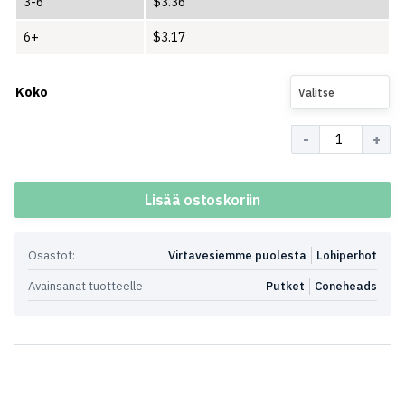
3-6
$
3.36
6+
$
3.17
Koko
Valitse
Määrä
Lisää ostoskoriin
Osastot:
Virtavesiemme puolesta
Lohiperhot
Avainsanat tuotteelle
Putket
Coneheads