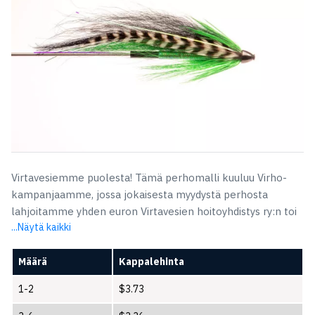
Virtavesiemme puolesta! Tämä perhomalli kuuluu Virho-
kampanjaamme, jossa jokaisesta myydystä perhosta
lahjoitamme yhden euron Virtavesien hoitoyhdistys ry:n toi
...Näytä kaikki
Määrä
Kappalehinta
1-2
$
3.73