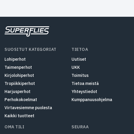
SUOSITUT KATEGORIAT
TIETOA
Lohiperhot
Uutiset
Taimenperhot
UKK
Kirjolohiperhot
Toimitus
Tropiikkiperhot
Tietoa meistä
Harjusperhot
Yhteystiedot
Perhokokoelmat
Kumppanuusohjelma
Virtavesiemme puolesta
Kaikki tuotteet
OMA TILI
SEURAA