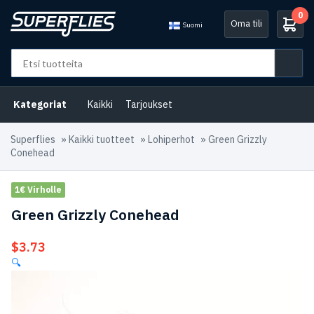
0
Oma tili
Suomi
Kategoriat
Kaikki
Tarjoukset
Superflies
»
Kaikki tuotteet
»
Lohiperhot
»
Green Grizzly
Conehead
1€ Virholle
Green Grizzly Conehead
$
3.73
🔍