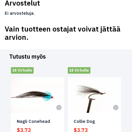
Arvostelut
Ei arvosteluja.
Vain tuotteen ostajat voivat jättää
arvion.
Tutustu myös
1€ Virholle
1€ Virholle
Nagli Conehead
Collie Dog
$
3.73
$
3.73