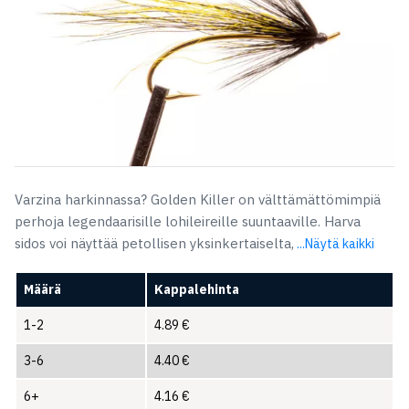
Varzina harkinnassa? Golden Killer on välttämättömimpiä
perhoja legendaarisille lohileireille suuntaaville. Harva
sidos voi näyttää petollisen yksinkertaiselta,
...Näytä kaikki
Määrä
Kappalehinta
1-2
4.89
€
3-6
4.40
€
6+
4.16
€