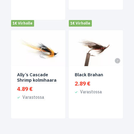
1€ Virholle
1€ Virholle
Ally’s Cascade
Black Brahan
Shrimp kolmihaara
2.89
€
4.89
€
Varastossa
Varastossa