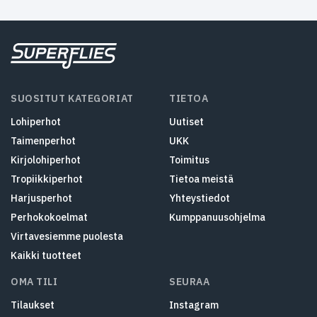
SUOSITUT KATEGORIAT
TIETOA
Lohiperhot
Uutiset
Taimenperhot
UKK
Kirjolohiperhot
Toimitus
Tropiikkiperhot
Tietoa meistä
Harjusperhot
Yhteystiedot
Perhokokoelmat
Kumppanuusohjelma
Virtavesiemme puolesta
Kaikki tuotteet
OMA TILI
SEURAA
Tilaukset
Instagram