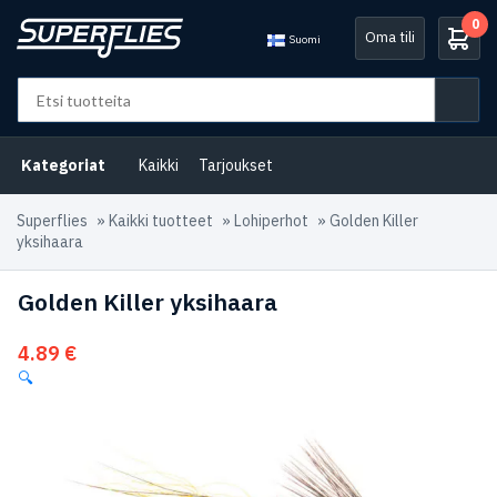
0
Oma tili
Suomi
Kategoriat
Kaikki
Tarjoukset
Superflies
»
Kaikki tuotteet
»
Lohiperhot
»
Golden Killer
yksihaara
Golden Killer yksihaara
4.89
€
🔍