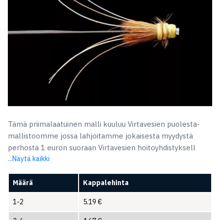
Tämä priimalaatuinen malli kuuluu Virtavesien puolesta-
mallistoomme jossa lahjoitamme jokaisesta myydystä
perhosta 1 euron suoraan Virtavesien hoitoyhdistyksell
...Näytä kaikki
Määrä
Kappalehinta
1-2
5.19
€