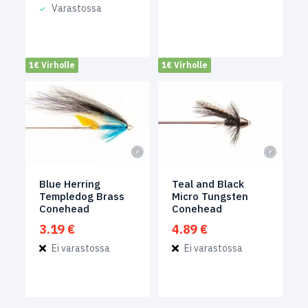
hinta
hinta
Varastossa
oli:
on:
4.89 €.
3.69 €.
1€ Virholle
1€ Virholle
Blue Herring
Teal and Black
Templedog Brass
Micro Tungsten
Conehead
Conehead
3.19
€
4.89
€
Ei varastossa
Ei varastossa