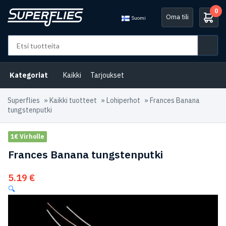
0
Oma tili
Suomi
Kategoriat
Kaikki
Tarjoukset
Superflies
»
Kaikki tuotteet
»
Lohiperhot
»
Frances Banana
tungstenputki
1€ Virholle
Frances Banana tungstenputki
5.19
€
🔍