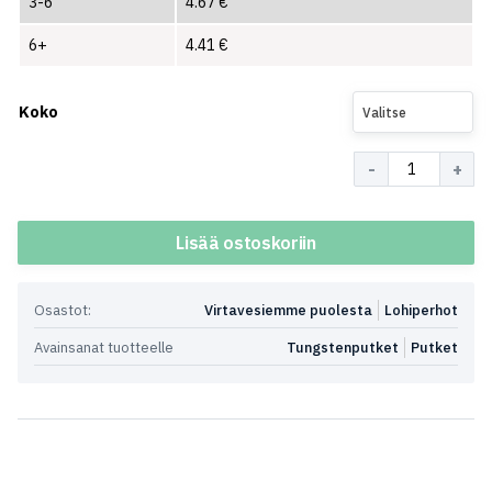
3-6
4.67
€
6+
4.41
€
Koko
Valitse
Määrä
Lisää ostoskoriin
Osastot:
Virtavesiemme puolesta
Lohiperhot
Avainsanat tuotteelle
Tungstenputket
Putket