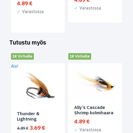
4.89
€
Varastossa
Varastossa
Tutustu myös
1€ Virholle
1€ Virholle
Ale!
Ally’s Cascade
Shrimp kolmihaara
Thunder &
Lightning
4.89
€
Alkuperäinen
Nykyinen
3.69
€
4.89
€
Varastossa