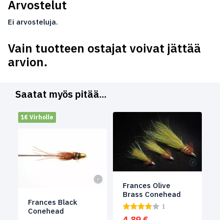
Arvostelut
Ei arvosteluja.
Vain tuotteen ostajat voivat jättää
arvion.
Saatat myös pitää...
1€ Virholle
Frances Olive
Brass Conehead
Frances Black
1
Conehead
4.89
€