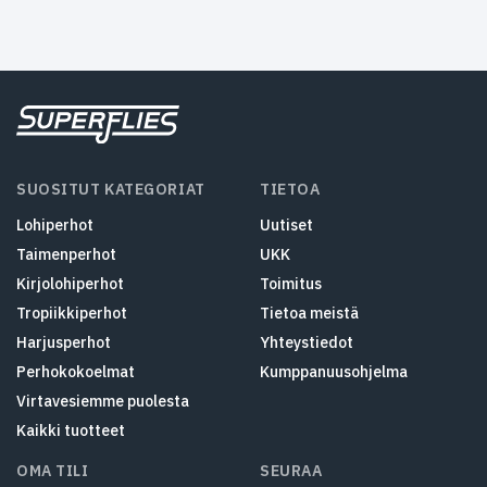
SUOSITUT KATEGORIAT
TIETOA
Lohiperhot
Uutiset
Taimenperhot
UKK
Kirjolohiperhot
Toimitus
Tropiikkiperhot
Tietoa meistä
Harjusperhot
Yhteystiedot
Perhokokoelmat
Kumppanuusohjelma
Virtavesiemme puolesta
Kaikki tuotteet
OMA TILI
SEURAA