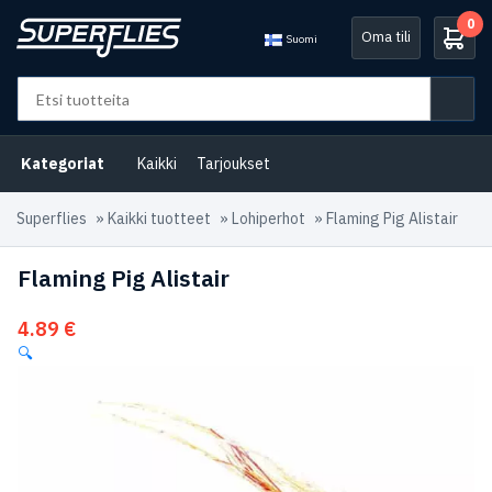
0
Oma tili
Suomi
Kategoriat
Kaikki
Tarjoukset
Superflies
»
Kaikki tuotteet
»
Lohiperhot
»
Flaming Pig Alistair
Flaming Pig Alistair
4.89
€
🔍