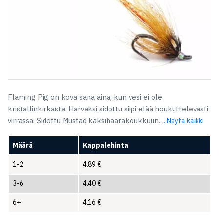
Flaming Pig on kova sana aina, kun vesi ei ole
kristallinkirkasta. Harvaksi sidottu siipi elää houkuttelevasti
virrassa! Sidottu Mustad kaksihaarakoukkuun.
...Näytä kaikki
Määrä
Kappalehinta
1-2
4.89
€
3-6
4.40
€
6+
4.16
€