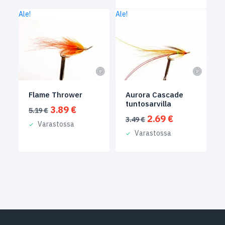
Ale!
Ale!
Flame Thrower
Aurora Cascade
tuntosarvilla
Alkuperäinen
Nykyinen
3.89
€
5.19
€
Alkuperäinen
Nykyinen
2.69
€
hinta
hinta
3.49
€
Varastossa
hinta
hinta
oli:
on:
Varastossa
oli:
on:
5.19 €.
3.89 €.
3.49 €.
2.69 €.