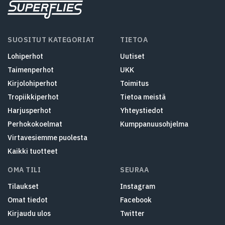
SUOSITUT KATEGORIAT
TIETOA
Lohiperhot
Uutiset
Taimenperhot
UKK
Kirjolohiperhot
Toimitus
Tropiikkiperhot
Tietoa meistä
Harjusperhot
Yhteystiedot
Perhokokoelmat
Kumppanuusohjelma
Virtavesiemme puolesta
Kaikki tuotteet
OMA TILI
SEURAA
Tilaukset
Instagram
Omat tiedot
Facebook
Kirjaudu ulos
Twitter