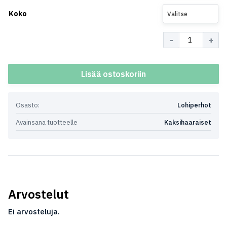
Koko
Valitse
Määrä
Lisää ostoskoriin
Osasto:
Lohiperhot
Avainsana tuotteelle
Kaksihaaraiset
Arvostelut
Ei arvosteluja.