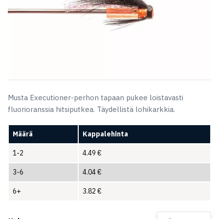
Musta Executioner-perhon tapaan pukee loistavasti
fluorioranssia hitsiputkea. Täydellistä lohikarkkia.
Määrä
Kappalehinta
1-2
4.49
€
3-6
4.04
€
6+
3.82
€