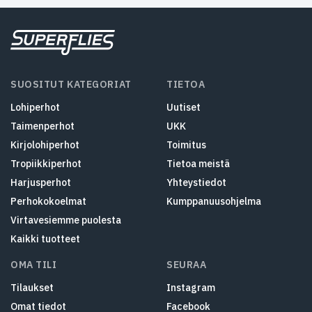
SUOSITUT KATEGORIAT
TIETOA
Lohiperhot
Uutiset
Taimenperhot
UKK
Kirjolohiperhot
Toimitus
Tropiikkiperhot
Tietoa meistä
Harjusperhot
Yhteystiedot
Perhokokoelmat
Kumppanuusohjelma
Virtavesiemme puolesta
Kaikki tuotteet
OMA TILI
SEURAA
Tilaukset
Instagram
Omat tiedot
Facebook