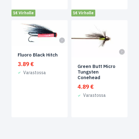
1€ Virholle
1€ Virholle
Fluoro Black Hitch
3.89
€
Green Butt Micro
Tungsten
Varastossa
Conehead
4.89
€
Varastossa