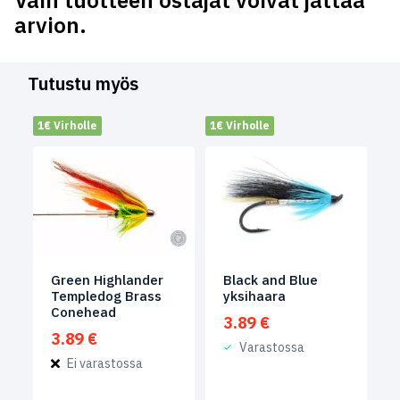
Vain tuotteen ostajat voivat jättää
arvion.
Tutustu myös
1€ Virholle
1€ Virholle
Green Highlander
Black and Blue
Templedog Brass
yksihaara
Conehead
3.89
€
3.89
€
Varastossa
Ei varastossa