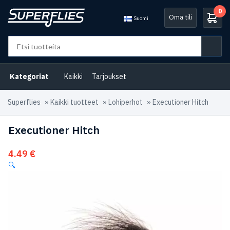
0
Oma tili
Suomi
Kategoriat
Kaikki
Tarjoukset
Superflies
»
Kaikki tuotteet
»
Lohiperhot
»
Executioner Hitch
Executioner Hitch
4.49
€
🔍