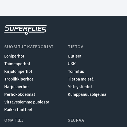
SUOSITUT KATEGORIAT
TIETOA
Lohiperhot
Uutiset
Taimenperhot
UKK
Kirjolohiperhot
Toimitus
Tropiikkiperhot
Tietoa meistä
Harjusperhot
Yhteystiedot
Perhokokoelmat
Kumppanuusohjelma
Virtavesiemme puolesta
Kaikki tuotteet
OMA TILI
SEURAA