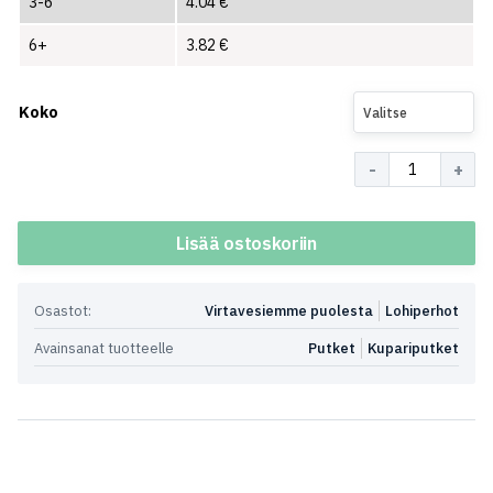
3-6
4.04
€
6+
3.82
€
Koko
Valitse
Määrä
Lisää ostoskoriin
Osastot:
Virtavesiemme puolesta
Lohiperhot
Avainsanat tuotteelle
Putket
Kupariputket