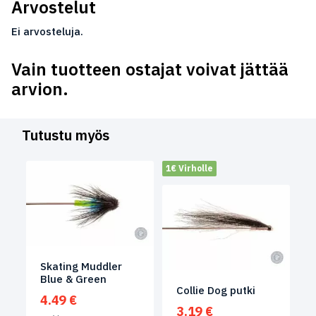
Arvostelut
Ei arvosteluja.
Vain tuotteen ostajat voivat jättää
arvion.
Tutustu myös
1€ Virholle
Skating Muddler
Blue & Green
Collie Dog putki
4.49
€
3.19
€