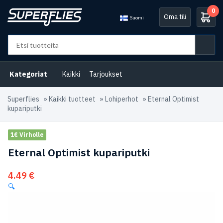
0
Oma tili
Suomi
Kategoriat
Kaikki
Tarjoukset
Superflies
»
Kaikki tuotteet
»
Lohiperhot
»
Eternal Optimist
kupariputki
1€ Virholle
Eternal Optimist kupariputki
4.49
€
🔍