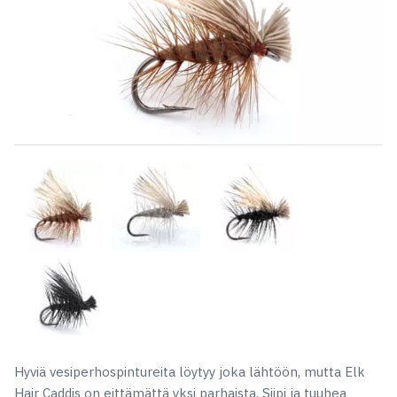
Hyviä vesiperhospintureita löytyy joka lähtöön, mutta Elk
Hair Caddis on eittämättä yksi parhaista. Siipi ja tuuhea