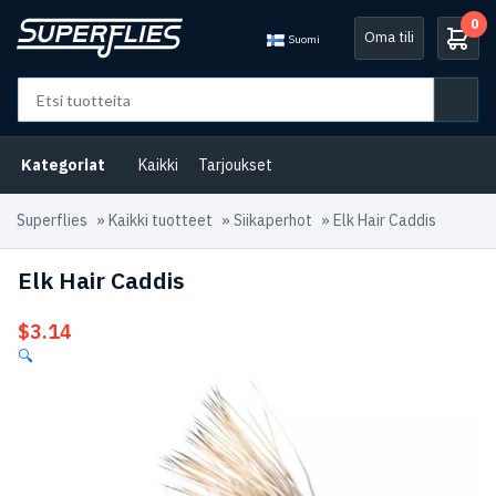
0
Oma tili
Suomi
Kategoriat
Kaikki
Tarjoukset
Superflies
»
Kaikki tuotteet
»
Siikaperhot
»
Elk Hair Caddis
Elk Hair Caddis
$
3.14
🔍