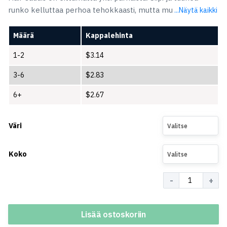
runko kelluttaa perhoa tehokkaasti, mutta mu
...Näytä kaikki
Määrä
Kappalehinta
1-2
$
3.14
3-6
$
2.83
6+
$
2.67
Väri
Valitse
Koko
Valitse
Määrä
Lisää ostoskoriin