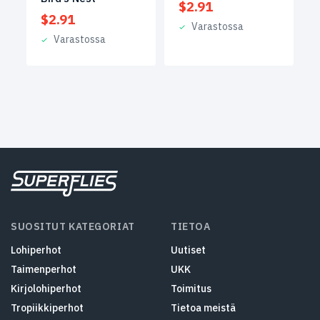
$
2.91
$
2.91
Varastossa
Varastossa
SUOSITUT KATEGORIAT
TIETOA
Lohiperhot
Uutiset
Taimenperhot
UKK
Kirjolohiperhot
Toimitus
Tropiikkiperhot
Tietoa meistä