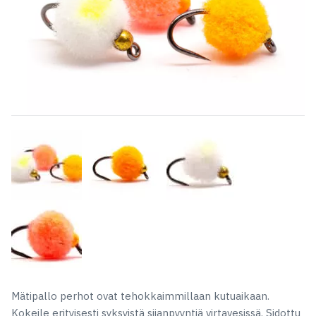
Mätipallo perhot ovat tehokkaimmillaan kutuaikaan.
Kokeile erityisesti syksyistä siianpyyntiä virtavesissä. Sidottu