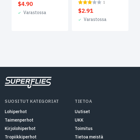
$
4.90
1
$
2.91
Varastossa
Varastossa
SUOSITUT KATEGORIAT
TIETOA
Lohiperhot
Uutiset
Taimenperhot
UKK
Kirjolohiperhot
Toimitus
Tropiikkiperhot
Tietoa meistä