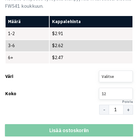
FW541 koukkuun.
Määrä
Kappalehinta
1-2
$
2.91
3-6
$
2.62
6+
$
2.47
Väri
Valitse
Koko
12
Poista
Määrä
Lisää ostoskoriin