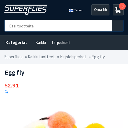
0
Oma tili
Suomi
Kategoriat
Kaikki
Tarjoukset
Superflies
»
Kaikki tuotteet
»
Kirjolohiperhot
»
Egg fly
Egg fly
$
2.91
🔍