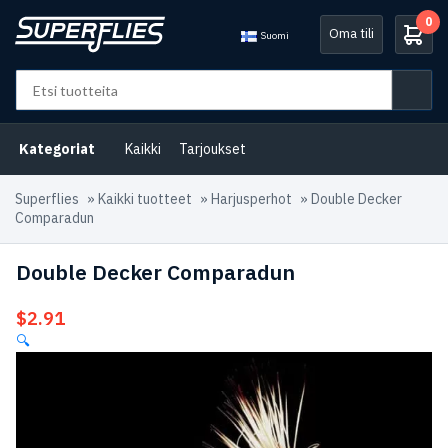
0
Oma tili
Suomi
Kategoriat
Kaikki
Tarjoukset
Superflies
»
Kaikki tuotteet
»
Harjusperhot
»
Double Decker
Comparadun
Double Decker Comparadun
$
2.91
🔍