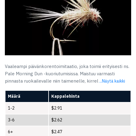
Vaaleampi päivänkorentoimitaatio, joka toimii erityisesti ns.
Pale Morning Dun -kuoriutumisissa. Maistuu varmasti
pinnasta ruokailevalle niin taimenelle, kirrel
...Näytä kaikki
Määrä
Kappalehinta
1-2
$
2.91
3-6
$
2.62
6+
$
2.47