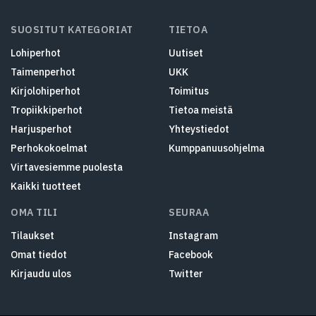
SUOSITUT KATEGORIAT
TIETOA
Lohiperhot
Uutiset
Taimenperhot
UKK
Kirjolohiperhot
Toimitus
Tropiikkiperhot
Tietoa meistä
Harjusperhot
Yhteystiedot
Perhokokoelmat
Kumppanuusohjelma
Virtavesiemme puolesta
Kaikki tuotteet
OMA TILI
SEURAA
Tilaukset
Instagram
Omat tiedot
Facebook
Kirjaudu ulos
Twitter