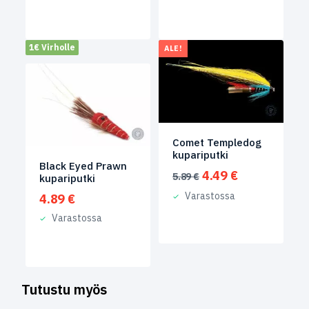
5.49 €.
4.49 €.
1€ Virholle
ALE!
Comet Templedog
kupariputki
Black Eyed Prawn
Alkuperäinen
Nykyinen
4.49
€
5.89
€
kupariputki
hinta
hinta
Varastossa
4.89
€
oli:
on:
5.89 €.
4.49 €.
Varastossa
Tutustu myös