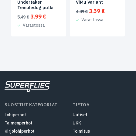
Undertaker
ViMu Variant
Templedog putki
Alkuperäinen
Nykyinen
3.59
€
4.49
€
Alkuperäinen
Nykyinen
3.99
€
hinta
hinta
5.49
€
Varastossa
hinta
hinta
oli:
on:
Varastossa
oli:
on:
4.49 €.
3.59 €.
5.49 €.
3.99 €.
SUOSITUT KATEGORIAT
TIETOA
Lohiperhot
Uutiset
Taimenperhot
UKK
Kirjolohiperhot
Toimitus