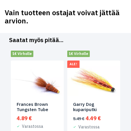
Vain tuotteen ostajat voivat jättää
arvion.
Saatat myös pitää...
1€ Virholle
1€ Virholle
ALE!
Frances Brown
Garry Dog
Tungsten Tube
kupariputki
Alkuperäinen
Nykyinen
4.89
€
4.49
€
5.49
€
hinta
hinta
Varastossa
Varastossa
oli:
on: