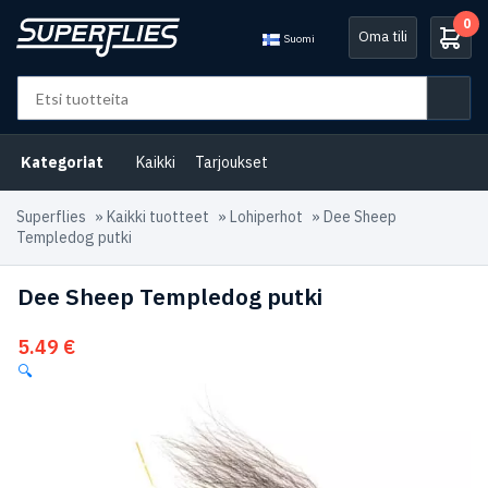
0
Oma tili
Suomi
Kategoriat
Kaikki
Tarjoukset
Superflies
»
Kaikki tuotteet
»
Lohiperhot
»
Dee Sheep
Templedog putki
Dee Sheep Templedog putki
5.49
€
🔍