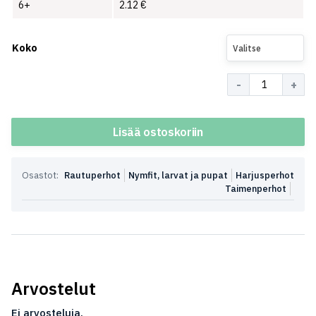
6+
2.12
€
Koko
Valitse
Määrä
Lisää ostoskoriin
Osastot:
Rautuperhot
Nymfit, larvat ja pupat
Harjusperhot
Taimenperhot
Arvostelut
Ei arvosteluja.