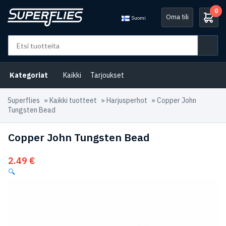
0
Oma tili
Suomi
Kategoriat
Kaikki
Tarjoukset
Superflies
»
Kaikki tuotteet
»
Harjusperhot
»
Copper John
Tungsten Bead
Copper John Tungsten Bead
2.49
€
🔍