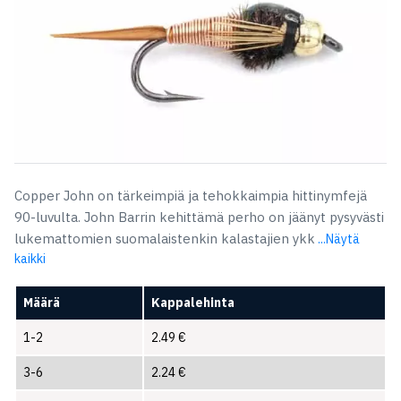
Copper John on tärkeimpiä ja tehokkaimpia hittinymfejä
90-luvulta. John Barrin kehittämä perho on jäänyt pysyvästi
lukemattomien suomalaistenkin kalastajien ykk
...Näytä
kaikki
Määrä
Kappalehinta
1-2
2.49
€
3-6
2.24
€