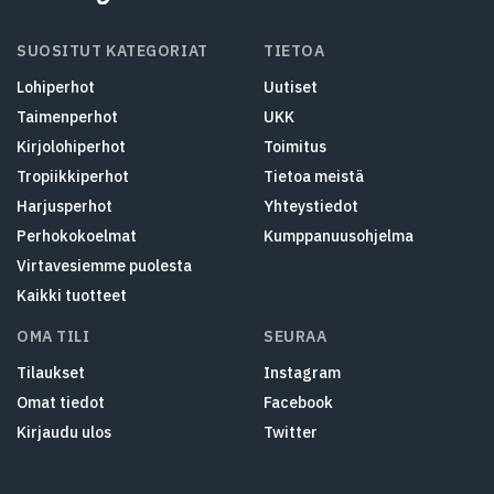
SUOSITUT KATEGORIAT
TIETOA
Lohiperhot
Uutiset
Taimenperhot
UKK
Kirjolohiperhot
Toimitus
Tropiikkiperhot
Tietoa meistä
Harjusperhot
Yhteystiedot
Perhokokoelmat
Kumppanuusohjelma
Virtavesiemme puolesta
Kaikki tuotteet
OMA TILI
SEURAA
Tilaukset
Instagram
Omat tiedot
Facebook
Kirjaudu ulos
Twitter