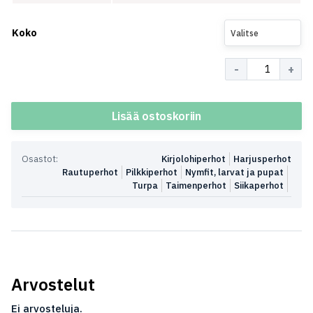
Koko
Valitse
Määrä
Lisää ostoskoriin
Osastot:
Kirjolohiperhot
Harjusperhot
Rautuperhot
Pilkkiperhot
Nymfit, larvat ja pupat
Turpa
Taimenperhot
Siikaperhot
Arvostelut
Ei arvosteluja.