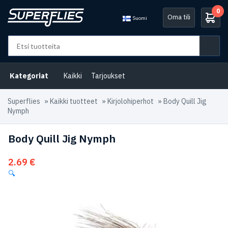
0
Oma tili
Suomi
Kategoriat
Kaikki
Tarjoukset
Superflies
»
Kaikki tuotteet
»
Kirjolohiperhot
»
Body Quill Jig
Nymph
Body Quill Jig Nymph
2.69
€
🔍