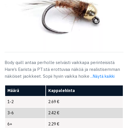
Body quill antaa perholle selvästi vaikkapa perinteisistä
Hare’s Earista ja PT:stä erottuvaa näköä ja realistisemman
näköiset jaokkeet. Sopii hyvin vaikka hoike
...Näytä kaikki
Määrä
Kappalehinta
1-2
2.69
€
3-6
2.42
€
6+
2.29
€