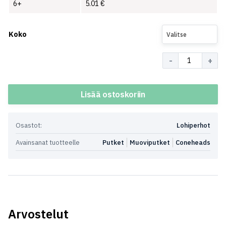
6+
5.01
€
Koko
Valitse
Määrä
Lisää ostoskoriin
Osastot:
Lohiperhot
Avainsanat tuotteelle
Putket
Muoviputket
Coneheads
Arvostelut