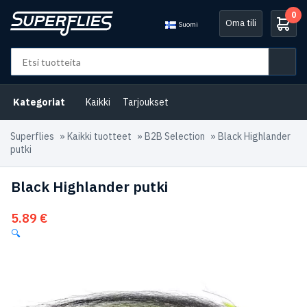
0
Oma tili
Suomi
Kategoriat
Kaikki
Tarjoukset
Superflies
»
Kaikki tuotteet
»
B2B Selection
»
Black Highlander
putki
Black Highlander putki
5.89
€
🔍