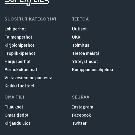
SUOSITUT KATEGORIAT
TIETOA
Lohiperhot
Uutiset
Taimenperhot
UKK
Kirjolohiperhot
Toimitus
Tropiikkiperhot
Tietoa meistä
Harjusperhot
Yhteystiedot
Perhokokoelmat
Kumppanuusohjelma
Virtavesiemme puolesta
Kaikki tuotteet
OMA TILI
SEURAA
Tilaukset
Instagram
Omat tiedot
Facebook
Kirjaudu ulos
Twitter