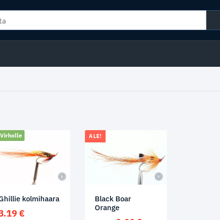
Virholle
ALE!
Ghillie kolmihaara
Black Boar
Orange
3.19
€