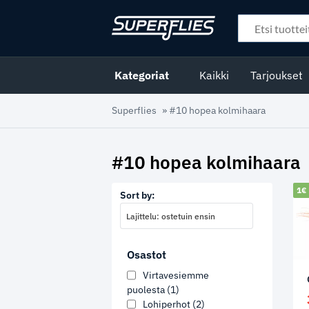
Kategoriat
Kaikki
Tarjoukset
Superflies
»
#10 hopea kolmihaara
#10 hopea kolmihaara
1€ 
Sort by:
Lajittelu: ostetuin ensin
Osastot
Virtavesiemme
puolesta
(1)
Lohiperhot
(2)