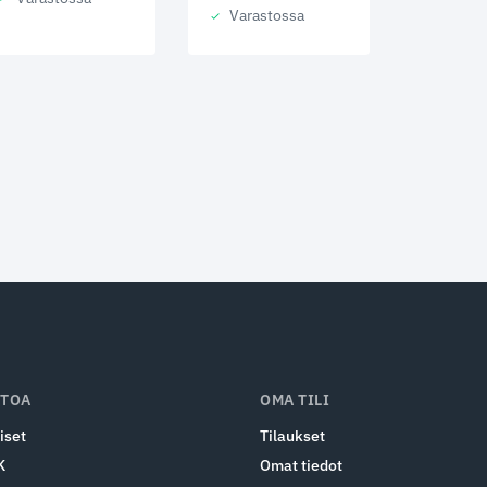
Varastossa
ETOA
OMA TILI
iset
Tilaukset
K
Omat tiedot