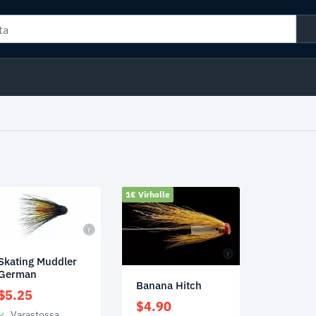
1€ Virholle
Skating Muddler
German
Banana Hitch
$
5.25
$
4.90
Varastossa