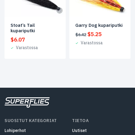
Stoat’s Tail
Garry Dog kupariputki
kupariputki
Alkuperäinen
Nykyinen
$
5.25
$
6.42
$
6.07
hinta
hinta
Varastossa
oli:
on:
Varastossa
$6.42.
$5.25.
SUOSITUT KATEGORIAT
TIETOA
Lohiperhot
Uutiset