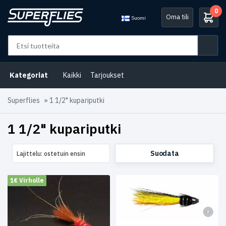
0
Oma tili
Suomi
Osastot
Virtavesiemme
Kategoriat
Kaikki
Tarjoukset
puolesta
(2)
Superflies
»
1 1/2" kupariputki
Lohiperhot
(8)
1 1/2" kupariputki
Tarjoukset
(1)
Avainsanat
tuotteelle
Suodata
Lajittelu: ostetuin ensin
Coneheads
(1)
1€ Virholle
Kupariputket
(8)
Putket
(8)