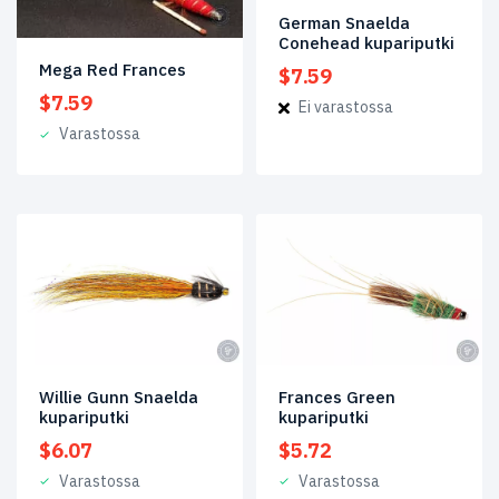
German Snaelda
Tuote
Conehead kupariputki
Size
Mega Red Frances
$
7.59
$
7.59
Ei varastossa
Varastossa
Willie Gunn Snaelda
Frances Green
kupariputki
kupariputki
$
6.07
$
5.72
Varastossa
Varastossa