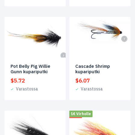
Pot Belly Pig Willie
Cascade Shrimp
Gunn kupariputki
kupariputki
$
5.72
$
6.07
Varastossa
Varastossa
1€ Virholle
ALE!