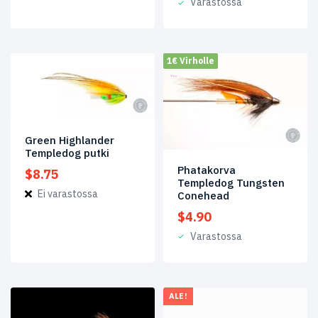
Varastossa
$5.25.
$4.20.
1€ Virholle
Green Highlander
Templedog putki
Phatakorva
$
8.75
Templedog Tungsten
Ei varastossa
Conehead
$
4.90
Varastossa
ALE!