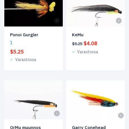
Ponoi Gurgler
KeMu
Alkuperäinen
Nykyinen
1
$
4.08
$
5.25
hinta
hinta
$
5.25
Varastossa
oli:
on:
Varastossa
$5.25.
$4.08.
OrMu muunnos
Garry Conehead