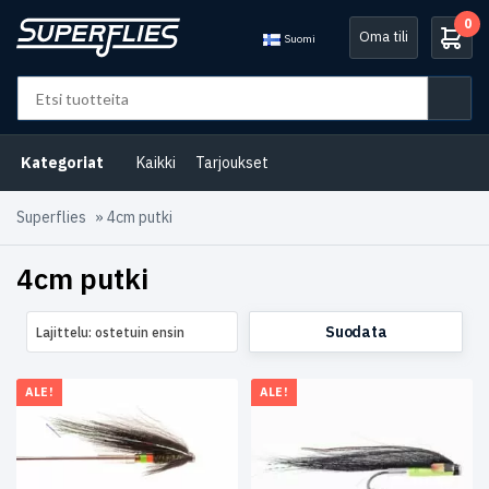
0
Oma tili
Suomi
Osastot
Virtavesiemme
Kategoriat
Kaikki
Tarjoukset
puolesta
(1)
Superflies
»
4cm putki
B2B
Selection
(2)
4cm putki
Lohiperhot
(10)
Suodata
Lajittelu: ostetuin ensin
Norja
(3)
Tarjoukset
(4)
ALE!
ALE!
Venäjä
(1)
Avainsanat