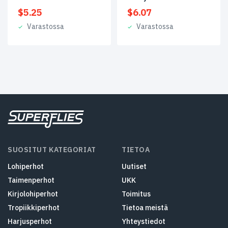
$
5.25
$
6.07
Varastossa
Varastossa
SUOSITUT KATEGORIAT
TIETOA
Lohiperhot
Uutiset
Taimenperhot
UKK
Kirjolohiperhot
Toimitus
Tropiikkiperhot
Tietoa meistä
Harjusperhot
Yhteystiedot