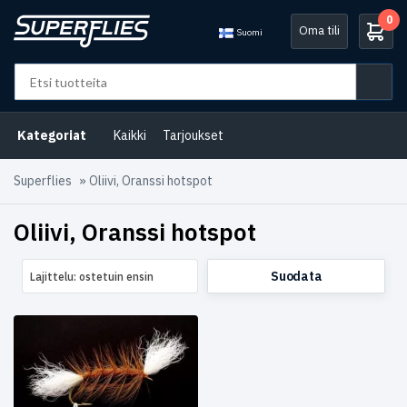
0
Oma tili
Suomi
Osastot
B2B
Kategoriat
Kaikki
Tarjoukset
Selection
(1)
Superflies
»
Oliivi, Oranssi hotspot
Lohiperhot
(1)
Oliivi, Oranssi hotspot
Norja
(1)
Avainsanat
tuotteelle
Suodata
Lajittelu: ostetuin ensin
Pintaperhot
(1)
Tuote
Size