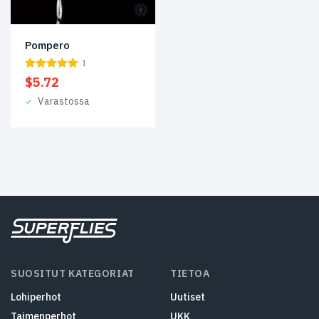
4
(1)
6
(1)
Pompero
1
8
(1)
$
5.72
10
(1)
Varastossa
SUOSITUT KATEGORIAT
TIETOA
Lohiperhot
Uutiset
Taimenperhot
UKK