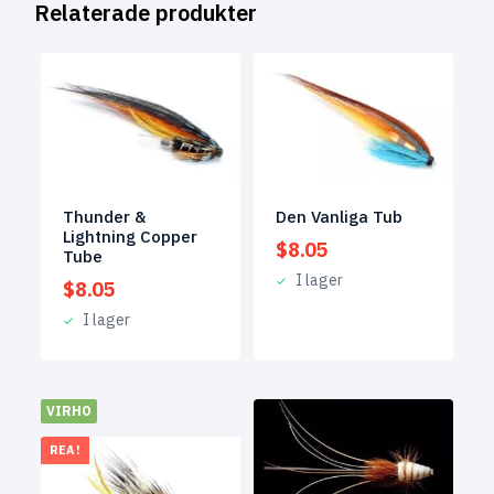
Relaterade produkter
Thunder &
Den Vanliga Tub
Lightning Copper
$
8.05
Tube
I lager
$
8.05
I lager
VIRHO
REA!