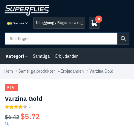
0
Inloggning / Registrera dig
Svenska
Kategori
Samtliga
Erbjudanden
Hem
»
Samtliga produkter
»
Erbjudanden
»
Varzina Gold
REA!
Varzina Gold
2
$
5.72
Det
Det
$
6.42
ursprungliga
nuvarande
🔍
priset
priset