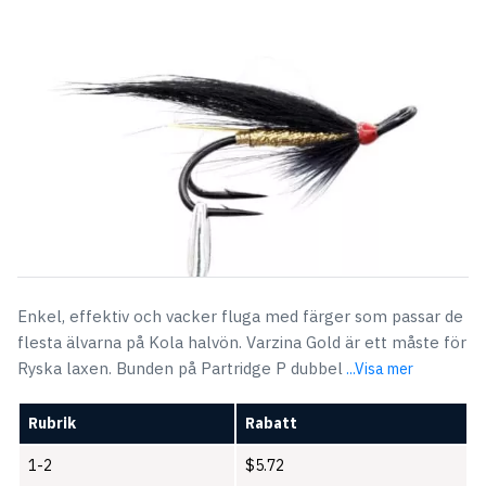
var:
är:
$6.42.
$5.72.
Enkel, effektiv och vacker fluga med färger som passar de
flesta älvarna på Kola halvön. Varzina Gold är ett måste för
Ryska laxen. Bunden på Partridge P dubbel
...Visa mer
Rubrik
Rabatt
1-2
$
5.72