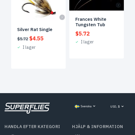
Frances White
Tungsten Tub
Silver Rat Single
$
5.72
Det
Det
$
4.55
$
5.72
I lager
ursprungliga
nuvarande
I lager
priset
priset
var:
är:
$5.72.
$4.55.
Svenska
USD, $
HANDLA EFTER KATEGORI
HJÄLP & INFORMATION