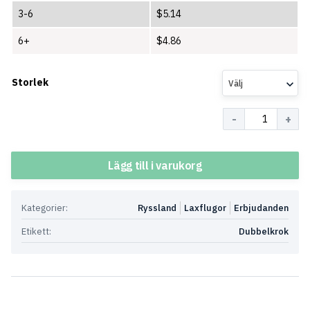
3-6
$
5.14
6+
$
4.86
Storlek
Välj
Antal
Lägg till i varukorg
Kategorier:
Ryssland
Laxflugor
Erbjudanden
Etikett:
Dubbelkrok