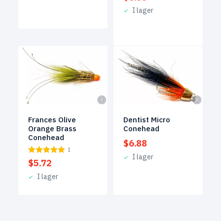
I lager
Frances Olive
Dentist Micro
Orange Brass
Conehead
Conehead
$
6.88
1
I lager
$
5.72
I lager