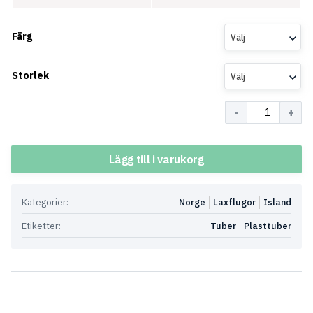
Färg
Välj
Storlek
Välj
Antal
Lägg till i varukorg
Kategorier:
Norge
Laxflugor
Island
Etiketter:
Tuber
Plasttuber