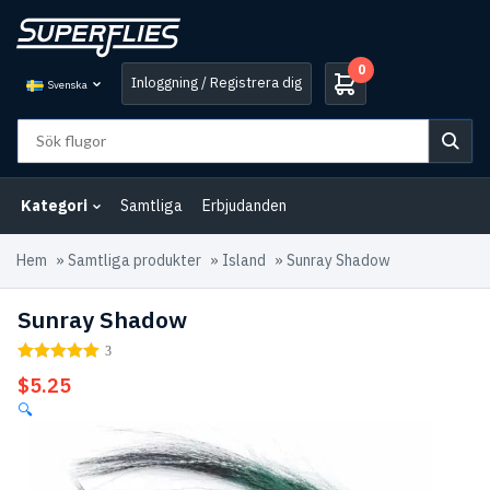
0
Inloggning / Registrera dig
Svenska
Kategori
Samtliga
Erbjudanden
Hem
»
Samtliga produkter
»
Island
»
Sunray Shadow
Sunray Shadow
3
$
5.25
🔍