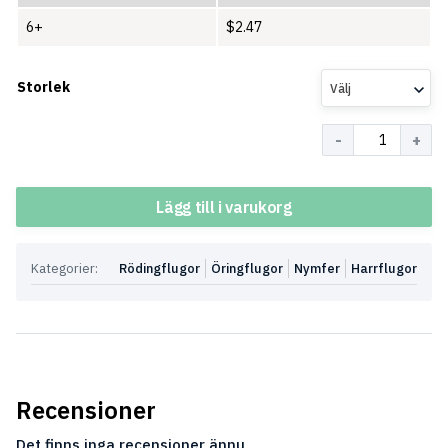
6+
$
2.47
Storlek
Välj
Antal
Lägg till i varukorg
Kategorier:
Rödingflugor
Öringflugor
Nymfer
Harrflugor
Recensioner
Det finns inga recensioner ännu