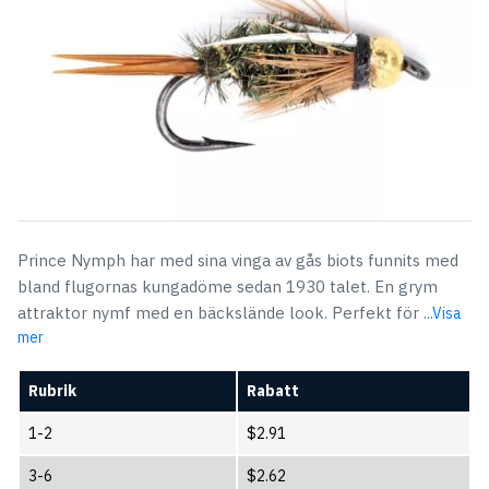
Prince Nymph har med sina vinga av gås biots funnits med
bland flugornas kungadöme sedan 1930 talet. En grym
attraktor nymf med en bäckslände look. Perfekt för
...Visa
mer
Rubrik
Rabatt
1-2
$
2.91
3-6
$
2.62