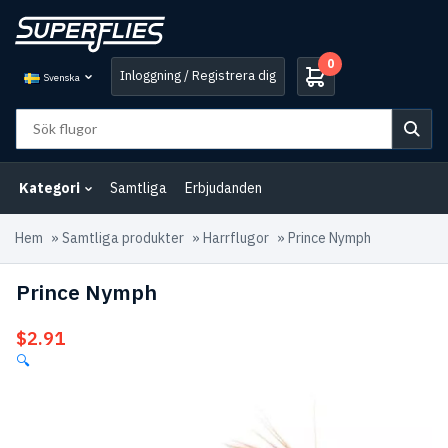
0
Inloggning / Registrera dig
Svenska
Kategori
Samtliga
Erbjudanden
Hem
»
Samtliga produkter
»
Harrflugor
»
Prince Nymph
Prince Nymph
$
2.91
🔍