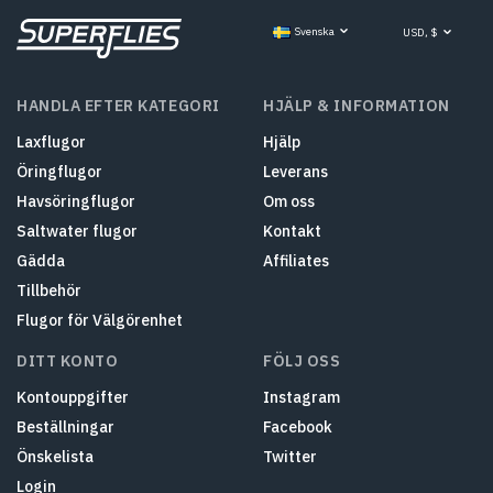
Svenska
USD, $
HANDLA EFTER KATEGORI
HJÄLP & INFORMATION
Laxflugor
Hjälp
Öringflugor
Leverans
Havsöringflugor
Om oss
Saltwater flugor
Kontakt
Gädda
Affiliates
Tillbehör
Flugor för Välgörenhet
DITT KONTO
FÖLJ OSS
Kontouppgifter
Instagram
Beställningar
Facebook
Önskelista
Twitter
Login