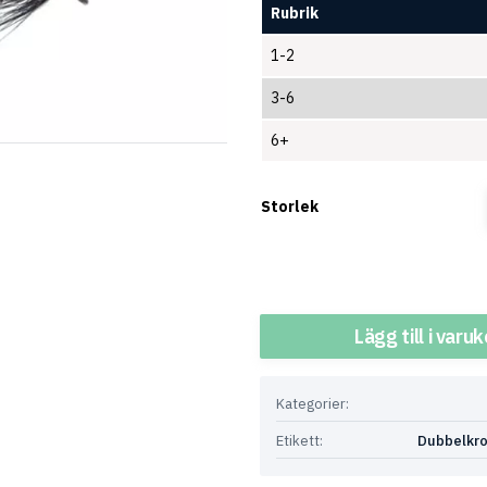
Rubrik
1-2
3-6
6+
Storlek
Antal
Lägg till i varu
Kategorier:
Etikett:
Dubbelkr