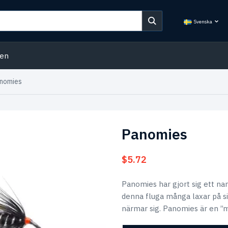
Svenska
den
nomies
Panomies
$
5.72
Panomies har gjort sig ett nam
denna fluga många laxar på si
närmar sig. Panomies är en ”m