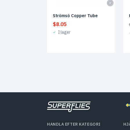
Strömsö Copper Tube
$
8.05
I lager
HANDLA EFTER KATEGORI
HJ