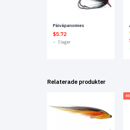
Päiväpanomies
$
5.72
I lager
Relaterade produkter
RE