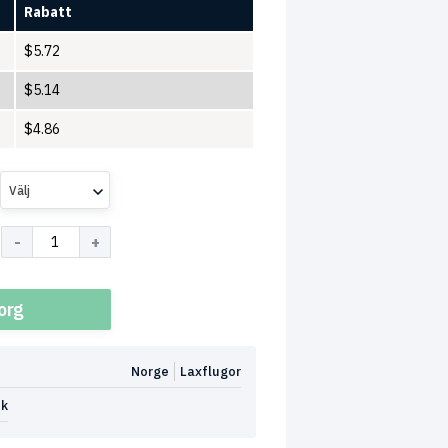
Rabatt
$
5.72
$
5.14
$
4.86
Välj
korg
Norge
Laxflugor
ok