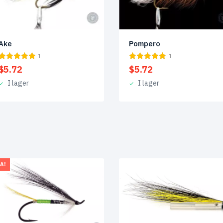
Ake
Pompero
1
1
$
5.72
$
5.72
I lager
I lager
A!