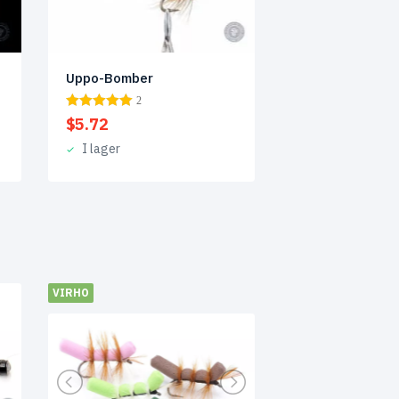
Uppo-Bomber
2
$
5.72
I lager
VIRHO