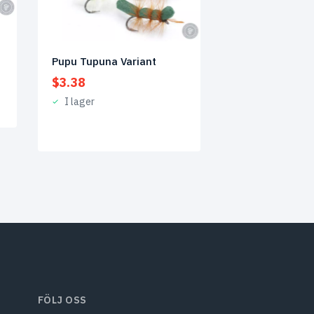
Pupu Tupuna Variant
$
3.38
I lager
FÖLJ OSS