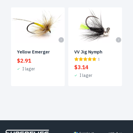
Yellow Emerger
VV Jig Nymph
$
2.91
1
$
3.14
I lager
I lager