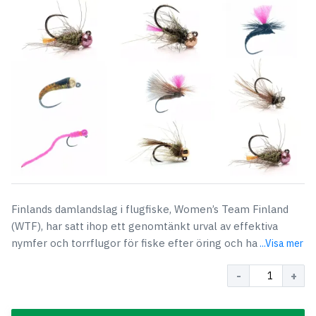
var:
är:
$84.19.
$76.68.
Finlands damlandslag i flugfiske, Women’s Team Finland
(WTF), har satt ihop ett genomtänkt urval av effektiva
nymfer och torrflugor för fiske efter öring och ha
...Visa mer
Antal