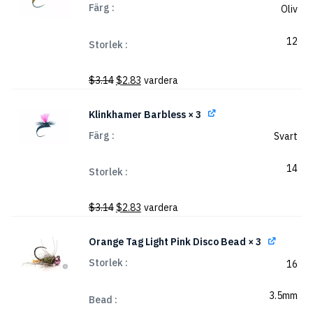
Färg
Oliv
$2.91.
$2.62.
12
Storlek
Det
Det
$
3.14
$
2.83
vardera
ursprungliga
nuvarande
priset
priset
Klinkhamer Barbless
× 3
var:
är:
Färg
Svart
$3.14.
$2.83.
14
Storlek
Det
Det
$
3.14
$
2.83
vardera
ursprungliga
nuvarande
priset
priset
Orange Tag Light Pink Disco Bead
× 3
var:
är:
Storlek
16
$3.14.
$2.83.
3.5mm
Bead