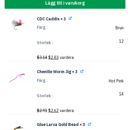
Lägg till i varukorg
CDC Caddis
× 3
Färg
Brun
12
Storlek
Det
Det
$
3.14
$
2.83
vardera
ursprungliga
nuvarande
priset
priset
Chenille Worm Jig
× 3
var:
är:
Färg
Hot Pink
$3.14.
$2.83.
14
Storlek
Det
Det
$
2.91
$
2.62
vardera
ursprungliga
nuvarande
priset
priset
Glue Larva Gold Bead
× 3
var:
är: