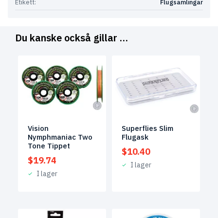
Etikett:
Flugsamlingar
Du kanske också gillar …
Vision
Superflies Slim
Nymphmaniac Two
Flugask
Tone Tippet
$
10.40
$
19.74
I lager
I lager