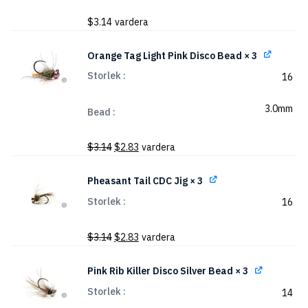
$
3.14
vardera
Orange Tag Light Pink Disco Bead
× 3
Storlek
16
3.0mm
Bead
Det
Det
$
3.14
$
2.83
vardera
ursprungliga
nuvarande
priset
priset
Pheasant Tail CDC Jig
× 3
var:
är:
Storlek
16
$3.14.
$2.83.
Det
Det
$
3.14
$
2.83
vardera
ursprungliga
nuvarande
priset
priset
Pink Rib Killer Disco Silver Bead
× 3
var:
är:
Storlek
14
$3.14.
$2.83.