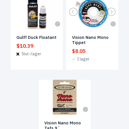
Gulff Duck Floatant
Vision Nano Mono
Tippet
$
10.39
$
8.05
Slut i lager
I lager
Vision Nano Mono
Tafs 9´