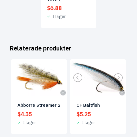
$
6.88
I lager
Relaterade produkter
Abborre Streamer 2
CF Baitfish
$
4.55
$
5.25
I lager
I lager