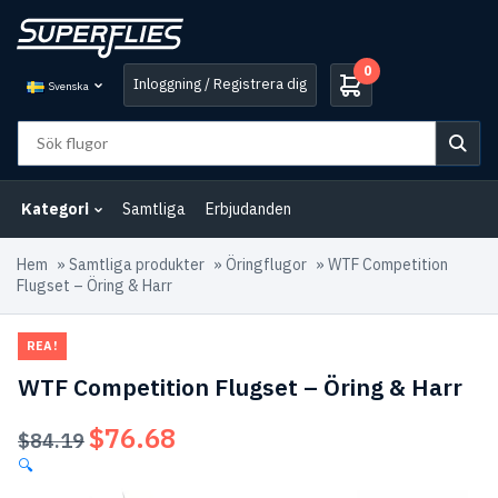
0
Inloggning / Registrera dig
Svenska
Kategori
Samtliga
Erbjudanden
Hem
»
Samtliga produkter
»
Öringflugor
»
WTF Competition
Flugset – Öring & Harr
REA!
WTF Competition Flugset – Öring & Harr
$
76.68
Det
Det
$
84.19
ursprungliga
nuvarande
🔍
priset
priset