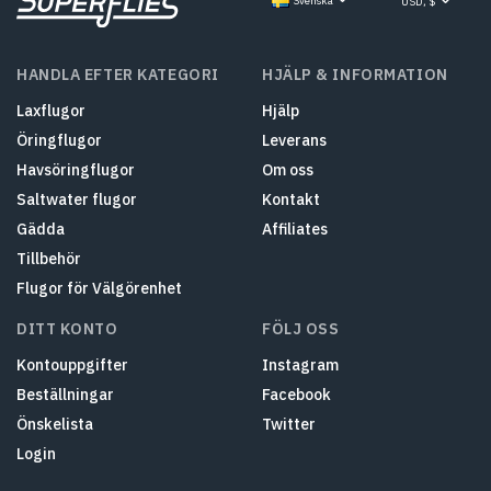
Svenska
USD, $
HANDLA EFTER KATEGORI
HJÄLP & INFORMATION
Laxflugor
Hjälp
Öringflugor
Leverans
Havsöringflugor
Om oss
Saltwater flugor
Kontakt
Gädda
Affiliates
Tillbehör
Flugor för Välgörenhet
DITT KONTO
FÖLJ OSS
Kontouppgifter
Instagram
Beställningar
Facebook
Önskelista
Twitter
Login