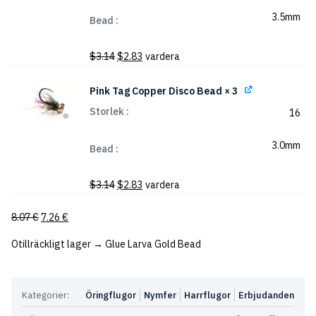
3.5mm
Bead
Det
Det
$
3.14
$
2.83
vardera
ursprungliga
nuvarande
priset
priset
Pink Tag Copper Disco Bead
× 3
var:
är:
Storlek
16
$3.14.
$2.83.
3.0mm
Bead
Det
Det
$
3.14
$
2.83
vardera
ursprungliga
nuvarande
priset
priset
8.07
€
7.26
€
var:
är:
$3.14.
$2.83.
Otillräckligt lager → Glue Larva Gold Bead
Kategorier:
Öringflugor
Nymfer
Harrflugor
Erbjudanden