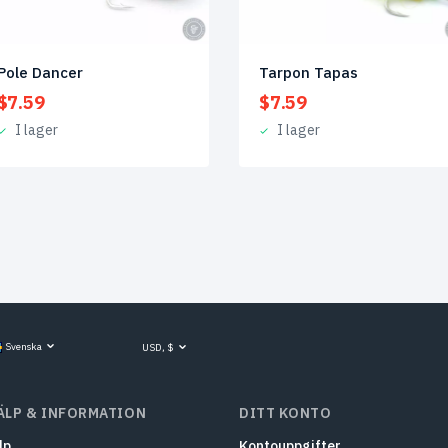
Pole Dancer
Tarpon Tapas
$
7.59
$
7.59
I lager
I lager
Svenska
USD, $
ÄLP & INFORMATION
DITT KONTO
lp
Kontouppgifter