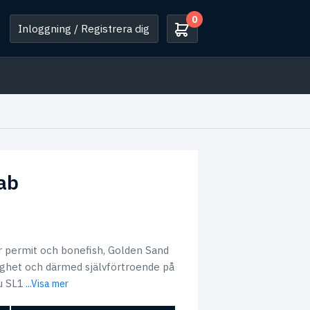
0
Inloggning / Registrera dig
ab
r permit och bonefish, Golden Sand
ighet och därmed självförtroende på
u SL1
...Visa mer