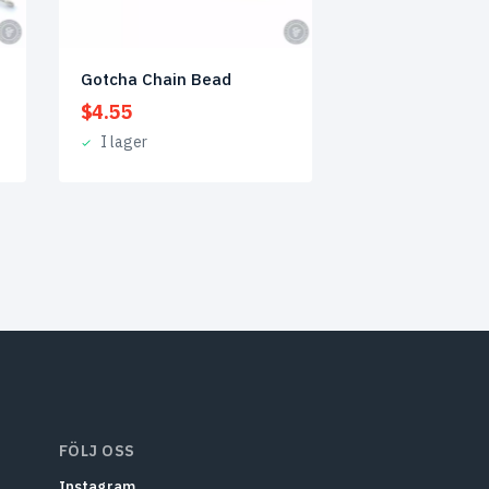
Gotcha Chain Bead
$
4.55
I lager
FÖLJ OSS
Instagram