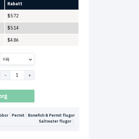
Rabatt
$
5.72
$
5.14
$
4.86
Välj
korg
bbor
Permit
Bonefish & Permit flugor
Saltwater flugor