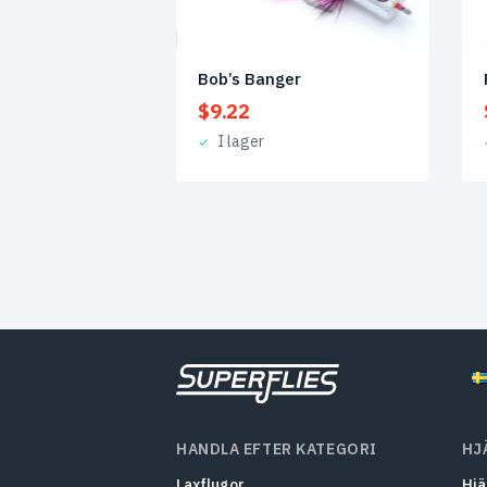
Bob’s Banger
$
9.22
I lager
HANDLA EFTER KATEGORI
HJ
Laxflugor
Hjä