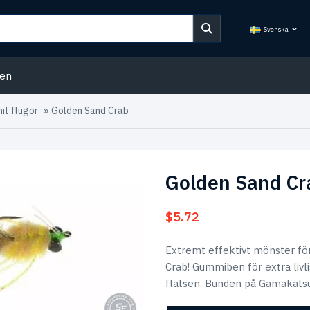
Svenska
den
it flugor
»
Golden Sand Crab
Golden Sand Cr
$
5.72
Extremt effektivt mönster fö
Crab! Gummiben för extra livl
flatsen. Bunden på Gamakats