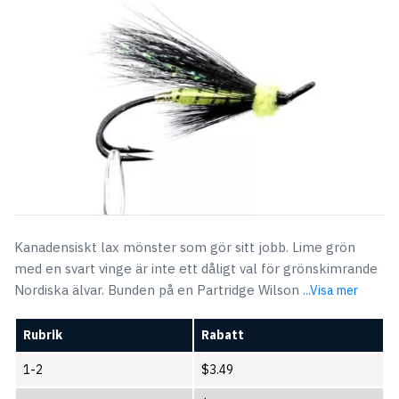
$6.07.
$3.49.
Kanadensiskt lax mönster som gör sitt jobb. Lime grön
med en svart vinge är inte ett dåligt val för grönskimrande
Nordiska älvar. Bunden på en Partridge Wilson
...Visa mer
Rubrik
Rabatt
1-2
$
3.49