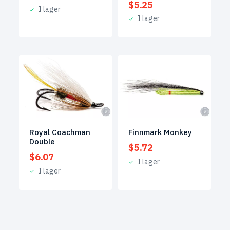
$
5.25
I lager
I lager
Royal Coachman
Finnmark Monkey
Double
$
5.72
$
6.07
I lager
I lager