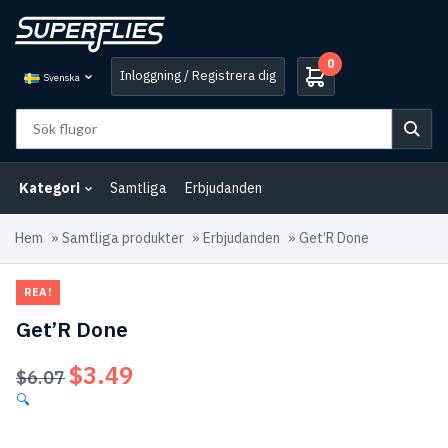
0
Inloggning / Registrera dig
Svenska
Kategori
Samtliga
Erbjudanden
Hem
»
Samtliga produkter
»
Erbjudanden
»
Get’R Done
REA!
Get’R Done
$
3.49
Det
Det
$
6.07
ursprungliga
nuvarande
🔍
priset
priset
var:
är: