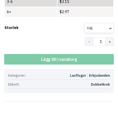
3-6
$
3.15
6+
$
2.97
Storlek
Välj
Antal
Lägg till i varukorg
Kategorier:
Laxflugor
Erbjudanden
Etikett:
Dubbelkrok