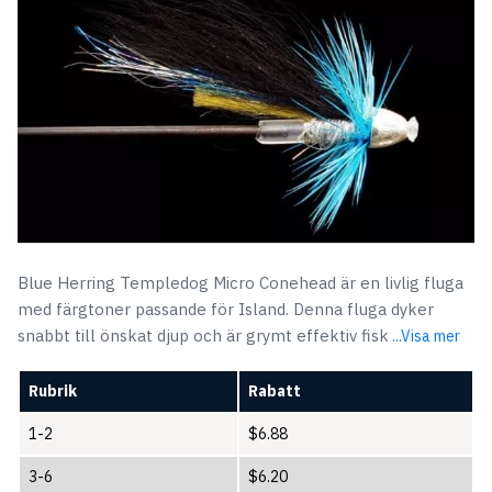
Blue Herring Templedog Micro Conehead är en livlig fluga
med färgtoner passande för Island. Denna fluga dyker
snabbt till önskat djup och är grymt effektiv fisk
...Visa mer
Rubrik
Rabatt
1-2
$
6.88
3-6
$
6.20