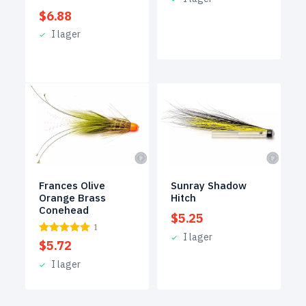
$
6.88
I lager
Frances Olive
Sunray Shadow
Orange Brass
Hitch
Conehead
$
5.25
1
I lager
$
5.72
I lager