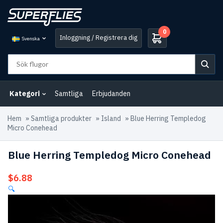
0
Inloggning / Registrera dig
Svenska
Kategori
Samtliga
Erbjudanden
Hem
»
Samtliga produkter
»
Island
»
Blue Herring Templedog
Micro Conehead
Blue Herring Templedog Micro Conehead
$
6.88
🔍