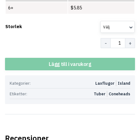
6+
$
5.85
Storlek
Välj
Antal
Lägg till i varukorg
Kategorier:
Laxflugor
Island
Etiketter:
Tuber
Coneheads
Recensioner