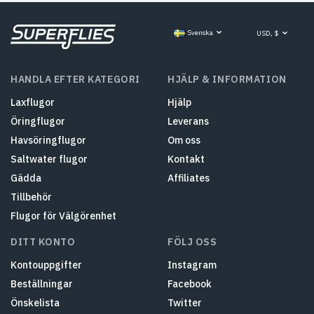
Svenska
USD, $
HANDLA EFTER KATEGORI
HJÄLP & INFORMATION
Laxflugor
Hjälp
Öringflugor
Leverans
Havsöringflugor
Om oss
Saltwater flugor
Kontakt
Gädda
Affiliates
Tillbehör
Flugor för Välgörenhet
DITT KONTO
FÖLJ OSS
Kontouppgifter
Instagram
Beställningar
Facebook
Önskelista
Twitter