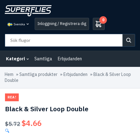
0
Inloggning / Registrera dig
Svenska
Kategori
Samtliga
Erbjudanden
Hem
»
Samtliga produkter
»
Erbjudanden
»
Black & Silver Loop
Double
REA!
Black & Silver Loop Double
$
4.66
Det
Det
$
5.72
ursprungliga
nuvarande
🔍
priset
priset