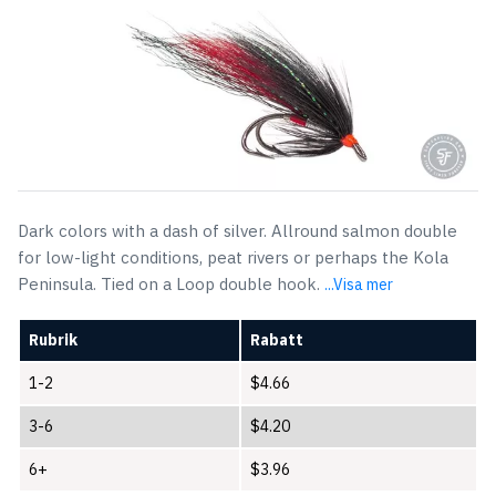
var:
är:
$5.72.
$4.66.
Dark colors with a dash of silver. Allround salmon double
for low-light conditions, peat rivers or perhaps the Kola
Peninsula. Tied on a Loop double hook.
...Visa mer
Rubrik
Rabatt
1-2
$
4.66
3-6
$
4.20
6+
$
3.96