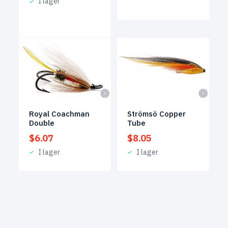
I lager
Royal Coachman
Strömsö Copper
Double
Tube
$
6.07
$
8.05
I lager
I lager